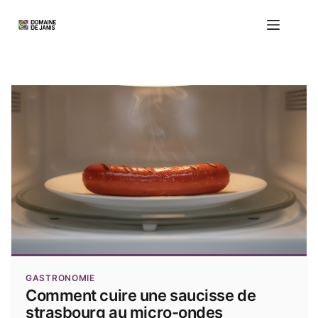
Passer
au
contenu
Domaine de Janis : Maison & Saveurs
GASTRONOMIE
Comment cuire une saucisse de
strasbourg au micro-ondes