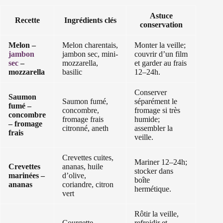
Astuce
Recette
Ingrédients clés
conservation
Melon –
Melon charentais,
Monter la veille;
jambon
jambon sec, mini-
couvrir d’un film
sec
–
mozzarella,
et garder au frais
mozzarella
basilic
12–24h.
Conserver
Saumon
Saumon fumé,
séparément le
fumé –
concombre,
fromage si très
concombre
fromage frais
humide;
– fromage
citronné, aneth
assembler la
frais
veille.
Crevettes cuites,
Mariner 12–24h;
Crevettes
ananas, huile
stocker dans
marinées –
d’olive,
boîte
ananas
coriandre, citron
hermétique.
vert
Rôtir la veille,
Courgette,
refroidir et