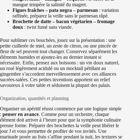
mangue tempère la salinité du magret.
Figues fraîches – pata negra – parmesan
: variation
raffinée, préparez la veille sans le parmesan râpé.
Brochette de datte – bacon végétarien – fromage
doux
: twist fumé sans viande.
Pour sublimer ces bouchées, jouez sur la présentation : une
petite cuillerée de miel, un zeste de citron, ou une pincée de
fleur de sel peuvent tout changer. Conservez séparément les
éléments humides et ajoutez-les au dernier instant si
nécessaire. Enfin, pensez aux boissons : un vin doux naturel,
un rosé légèrement acidulé ou un mocktail pétillant au
gingembre s’accordent merveilleusement avec ces alliances
sucrées-salées. Ces petites inventions apportent un relief
savoureux à votre table et séduisent la plupart des palais.
Organization, quantités et planning
Organiser un apéritif réussi commence par une logique simple
:
penser en avance
. Comme pour un orchestre, chaque
élément doit arriver à l’heure pour que la symphonie culinaire
prenne forme. Préparer des brochettes la veille peut libérer le
jour J et vous permettre de profiter de vos invités. Une
marinade posée au frais s’affine pendant la nuit, les textures se