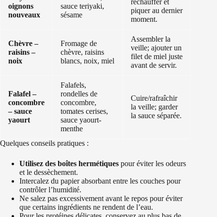
réchauffer et
oignons
sauce teriyaki,
piquer au dernier
nouveaux
sésame
moment.
Assembler la
Chèvre –
Fromage de
veille; ajouter un
raisins –
chèvre, raisins
filet de miel juste
noix
blancs, noix, miel
avant de servir.
Falafels,
Falafel –
rondelles de
Cuire/rafraîchir
concombre
concombre,
la veille; garder
– sauce
tomates cerises,
la sauce séparée.
yaourt
sauce yaourt-
menthe
Quelques conseils pratiques :
Utilisez des boîtes hermétiques
pour éviter les odeurs
et le dessèchement.
Intercalez du papier absorbant entre les couches pour
contrôler l’humidité.
Ne salez pas excessivement avant le repos pour éviter
que certains ingrédients ne rendent de l’eau.
Pour les protéines délicates, conservez au plus bas de