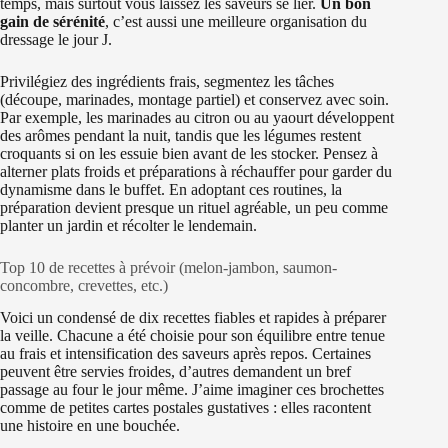
temps, mais surtout vous laissez les saveurs se lier.
Un bon
gain de sérénité
, c’est aussi une meilleure organisation du
dressage le jour J.
Privilégiez des ingrédients frais, segmentez les tâches
(découpe, marinades, montage partiel) et conservez avec soin.
Par exemple, les marinades au citron ou au yaourt développent
des arômes pendant la nuit, tandis que les légumes restent
croquants si on les essuie bien avant de les stocker. Pensez à
alterner plats froids et préparations à réchauffer pour garder du
dynamisme dans le buffet. En adoptant ces routines, la
préparation devient presque un rituel agréable, un peu comme
planter un jardin et récolter le lendemain.
Top 10 de recettes à prévoir (melon-jambon, saumon-
concombre, crevettes, etc.)
Voici un condensé de dix recettes fiables et rapides à préparer
la veille. Chacune a été choisie pour son équilibre entre tenue
au frais et intensification des saveurs après repos. Certaines
peuvent être servies froides, d’autres demandent un bref
passage au four le jour même. J’aime imaginer ces brochettes
comme de petites cartes postales gustatives : elles racontent
une histoire en une bouchée.