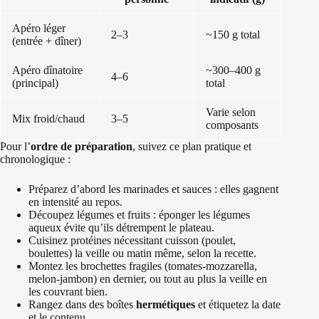
Apéro léger
2–3
~150 g total
(entrée + dîner)
Apéro dînatoire
~300–400 g
4–6
(principal)
total
Varie selon
Mix froid/chaud
3–5
composants
Pour l’
ordre de préparation
, suivez ce plan pratique et
chronologique :
Préparez d’abord les marinades et sauces : elles gagnent
en intensité au repos.
Découpez légumes et fruits : éponger les légumes
aqueux évite qu’ils détrempent le plateau.
Cuisinez protéines nécessitant cuisson (poulet,
boulettes) la veille ou matin même, selon la recette.
Montez les brochettes fragiles (tomates-mozzarella,
melon-jambon) en dernier, ou tout au plus la veille en
les couvrant bien.
Rangez dans des boîtes
hermétiques
et étiquetez la date
et le contenu.