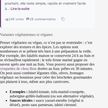
pourtant, elle reste simple, rapide et vraiment facile
à...
Lire la suite
249 votes
·
28 commentaires
·
Variantes végétariennes et véganes
Penser végétarien ou végan, ce n’est pas se restreindre : c’est
explorer des textures et des épices. Les options sont
nombreuses et se prêtent très bien à une préparation la veille.
Par exemple, des falafels maison se conservent 24 h au frais et
se réchauffent rapidement ; le tofu ferme mariné gagne en
saveur après une nuit au frais. Vous pouvez aussi proposer des
croquettes de chou-fleur
dorées au four, prêtes en 30 minutes.
On peut aussi combiner légumes rôtis, olives, fromages
végétaux ou houmous pour créer des brochettes gourmandes
qui plaisent à tous, même aux plus carnivores.
Exemples :
falafel-tomate, tofu-mariné-courgette,
aubergine-grillée-halloumi (ou son alternative végétale).
Sauces idéales :
sauce yaourt-menthe (végétal si
désiré), pesto sans parmesan, tahini citronné.