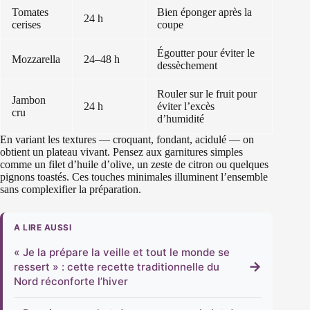
Tomates
Bien éponger après la
24 h
cerises
coupe
Égoutter pour éviter le
Mozzarella
24–48 h
dessèchement
Rouler sur le fruit pour
Jambon
24 h
éviter l’excès
cru
d’humidité
En variant les textures — croquant, fondant, acidulé — on
obtient un plateau vivant. Pensez aux garnitures simples
comme un filet d’huile d’olive, un zeste de citron ou quelques
pignons toastés. Ces touches minimales illuminent l’ensemble
sans complexifier la préparation.
A LIRE AUSSI
« Je la prépare la veille et tout le monde se
→
ressert » : cette recette traditionnelle du
Nord réconforte l’hiver