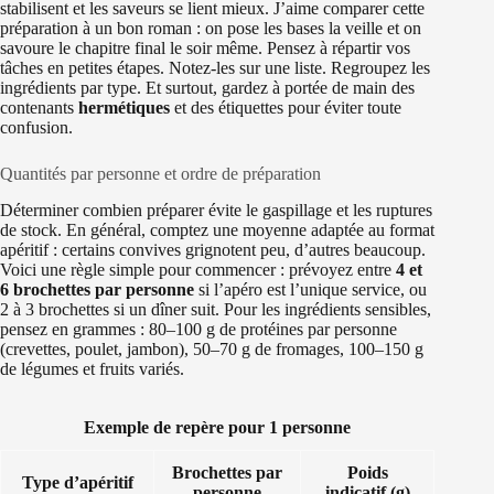
stabilisent et les saveurs se lient mieux. J’aime comparer cette
préparation à un bon roman : on pose les bases la veille et on
savoure le chapitre final le soir même. Pensez à répartir vos
tâches en petites étapes. Notez-les sur une liste. Regroupez les
ingrédients par type. Et surtout, gardez à portée de main des
contenants
hermétiques
et des étiquettes pour éviter toute
confusion.
Quantités par personne et ordre de préparation
Déterminer combien préparer évite le gaspillage et les ruptures
de stock. En général, comptez une moyenne adaptée au format
apéritif : certains convives grignotent peu, d’autres beaucoup.
Voici une règle simple pour commencer : prévoyez entre
4 et
6 brochettes par personne
si l’apéro est l’unique service, ou
2 à 3 brochettes si un dîner suit. Pour les ingrédients sensibles,
pensez en grammes : 80–100 g de protéines par personne
(crevettes, poulet, jambon), 50–70 g de fromages, 100–150 g
de légumes et fruits variés.
Exemple de repère pour 1 personne
Brochettes par
Poids
Type d’apéritif
personne
indicatif (g)