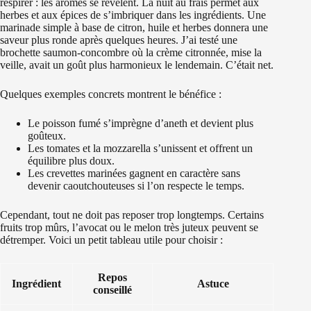
respirer : les arômes se révèlent. La nuit au frais permet aux
herbes et aux épices de s’imbriquer dans les ingrédients. Une
marinade simple à base de citron, huile et herbes donnera une
saveur plus ronde après quelques heures. J’ai testé une
brochette saumon-concombre où la crème citronnée, mise la
veille, avait un goût plus harmonieux le lendemain. C’était net.
Quelques exemples concrets montrent le bénéfice :
Le poisson fumé s’imprègne d’aneth et devient plus
goûteux.
Les tomates et la mozzarella s’unissent et offrent un
équilibre plus doux.
Les crevettes marinées gagnent en caractère sans
devenir caoutchouteuses si l’on respecte le temps.
Cependant, tout ne doit pas reposer trop longtemps. Certains
fruits trop mûrs, l’avocat ou le melon très juteux peuvent se
détremper. Voici un petit tableau utile pour choisir :
Repos
Ingrédient
Astuce
conseillé