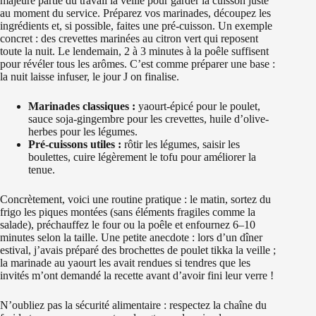
majeure partie du travail la veille pour garder la cuisson juste
au moment du service. Préparez vos marinades, découpez les
ingrédients et, si possible, faites une pré-cuisson. Un exemple
concret : des crevettes marinées au citron vert qui reposent
toute la nuit. Le lendemain, 2 à 3 minutes à la poêle suffisent
pour révéler tous les arômes. C’est comme préparer une base :
la nuit laisse infuser, le jour J on finalise.
Marinades classiques :
yaourt-épicé pour le poulet,
sauce soja-gingembre pour les crevettes, huile d’olive-
herbes pour les légumes.
Pré-cuissons utiles :
rôtir les légumes, saisir les
boulettes, cuire légèrement le tofu pour améliorer la
tenue.
Concrètement, voici une routine pratique : le matin, sortez du
frigo les piques montées (sans éléments fragiles comme la
salade), préchauffez le four ou la poêle et enfournez 6–10
minutes selon la taille. Une petite anecdote : lors d’un dîner
estival, j’avais préparé des brochettes de poulet tikka la veille ;
la marinade au yaourt les avait rendues si tendres que les
invités m’ont demandé la recette avant d’avoir fini leur verre !
N’oubliez pas la sécurité alimentaire : respectez la chaîne du