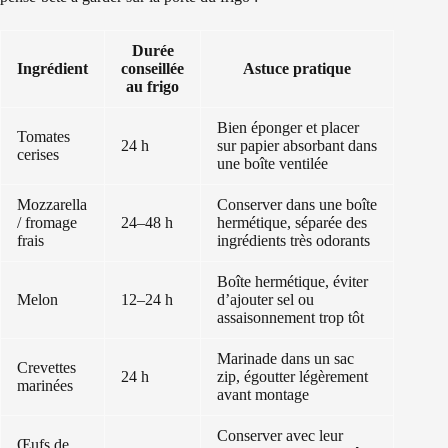
Durée
Ingrédient
conseillée
Astuce pratique
au frigo
Bien éponger et placer
Tomates
24 h
sur papier absorbant dans
cerises
une boîte ventilée
Mozzarella
Conserver dans une boîte
/ fromage
24–48 h
hermétique, séparée des
frais
ingrédients très odorants
Boîte hermétique, éviter
Melon
12–24 h
d’ajouter sel ou
assaisonnement trop tôt
Marinade dans un sac
Crevettes
24 h
zip, égoutter légèrement
marinées
avant montage
Conserver avec leur
Œufs de