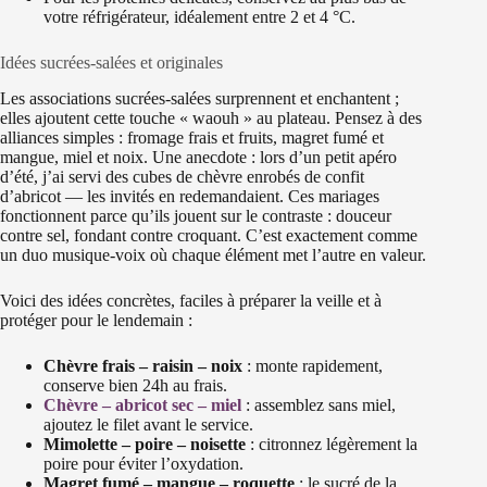
votre réfrigérateur, idéalement entre 2 et 4 °C.
Idées sucrées-salées et originales
Les associations sucrées-salées surprennent et enchantent ;
elles ajoutent cette touche « waouh » au plateau. Pensez à des
alliances simples : fromage frais et fruits, magret fumé et
mangue, miel et noix. Une anecdote : lors d’un petit apéro
d’été, j’ai servi des cubes de chèvre enrobés de confit
d’abricot — les invités en redemandaient. Ces mariages
fonctionnent parce qu’ils jouent sur le contraste : douceur
contre sel, fondant contre croquant. C’est exactement comme
un duo musique-voix où chaque élément met l’autre en valeur.
Voici des idées concrètes, faciles à préparer la veille et à
protéger pour le lendemain :
Chèvre frais – raisin – noix
: monte rapidement,
conserve bien 24h au frais.
Chèvre – abricot sec – miel
: assemblez sans miel,
ajoutez le filet avant le service.
Mimolette – poire – noisette
: citronnez légèrement la
poire pour éviter l’oxydation.
Magret fumé – mangue – roquette
: le sucré de la