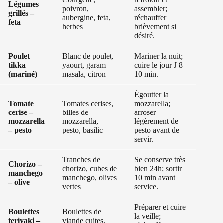
Légumes
poivron,
assembler;
grillés –
aubergine, feta,
réchauffer
feta
herbes
brièvement si
désiré.
Poulet
Blanc de poulet,
Mariner la nuit;
tikka
yaourt, garam
cuire le jour J 8–
(mariné)
masala, citron
10 min.
Égoutter la
Tomate
Tomates cerises,
mozzarella;
cerise –
billes de
arroser
mozzarella
mozzarella,
légèrement de
– pesto
pesto, basilic
pesto avant de
servir.
Tranches de
Se conserve très
Chorizo –
chorizo, cubes de
bien 24h; sortir
manchego
manchego, olives
10 min avant
– olive
vertes
service.
Préparer et cuire
Boulettes
Boulettes de
la veille;
teriyaki –
viande cuites,