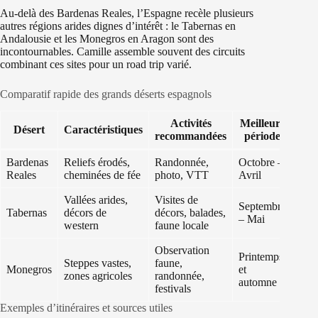
Au-delà des Bardenas Reales, l’Espagne recèle plusieurs
autres régions arides dignes d’intérêt : le Tabernas en
Andalousie et les Monegros en Aragon sont des
incontournables. Camille assemble souvent des circuits
combinant ces sites pour un road trip varié.
Comparatif rapide des grands déserts espagnols
Activités
Meilleure
Désert
Caractéristiques
recommandées
période
Bardenas
Reliefs érodés,
Randonnée,
Octobre –
Reales
cheminées de fée
photo, VTT
Avril
Vallées arides,
Visites de
Septembre
Tabernas
décors de
décors, balades,
– Mai
western
faune locale
Observation
Printemps
Steppes vastes,
faune,
Monegros
et
zones agricoles
randonnée,
automne
festivals
Exemples d’itinéraires et sources utiles