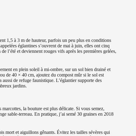
ent 1,5 à 3 m de hauteur, parfois un peu plus en conditions
 appelées églantines s’ouvrent de mai à juin, elles ont cinq
n de l’été et deviennent rouges vifs après les premières gelées,
ement en plein soleil à mi-ombre, sur un sol bien drainé et
rou de 40 × 40 cm, ajoutez du compost mûr si le sol est
 aussi de refuge faunistique. L’églantier supporte des
mbreux jardins.
es marcottes, la bouture est plus délicate. Si vous semez,
nge sable-terreau. En pratique, j’ai semé 30 graines en 2018
ois mort et aiguillons gênants. Évitez les tailles sévères qui