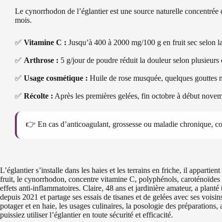
Le cynorrhodon de l’églantier est une source naturelle concentrée d
mois.
✅
Vitamine C :
Jusqu’à 400 à 2000 mg/100 g en fruit sec selon l
✅
Arthrose :
5 g/jour de poudre réduit la douleur selon plusieurs 
✅
Usage cosmétique :
Huile de rose musquée, quelques gouttes m
✅
Récolte :
Après les premières gelées, fin octobre à début nove
👉 En cas d’anticoagulant, grossesse ou maladie chronique, co
L’églantier s’installe dans les haies et les terrains en friche, il apparti
fruit, le cynorrhodon, concentre vitamine C, polyphénols, caroténoïde
effets anti-inflammatoires. Claire, 48 ans et jardinière amateur, a planté
depuis 2021 et partage ses essais de tisanes et de gelées avec ses voisins.
potager et en haie, les usages culinaires, la posologie des préparations,
puissiez utiliser l’églantier en toute sécurité et efficacité.