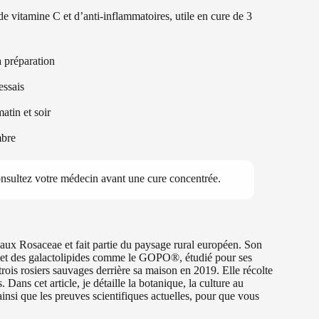
e vitamine C et d’anti-inflammatoires, utile en cure de 3
a préparation
essais
atin et soir
mbre
nsultez votre médecin avant une cure concentrée.
ent aux Rosaceae et fait partie du paysage rural européen. Son
s et des galactolipides comme le GOPO®, étudié pour ses
 trois rosiers sauvages derrière sa maison en 2019. Elle récolte
 Dans cet article, je détaille la botanique, la culture au
 ainsi que les preuves scientifiques actuelles, pour que vous