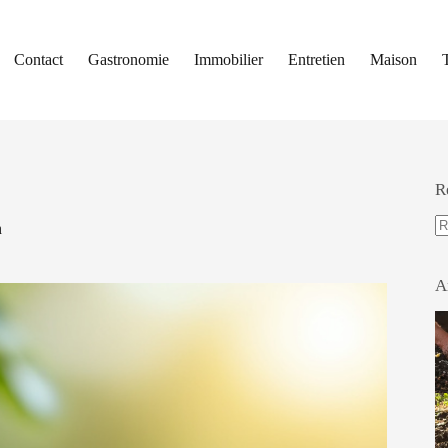
Contact
Gastronomie
Immobilier
Entretien
Maison
R
n
A
ré
A