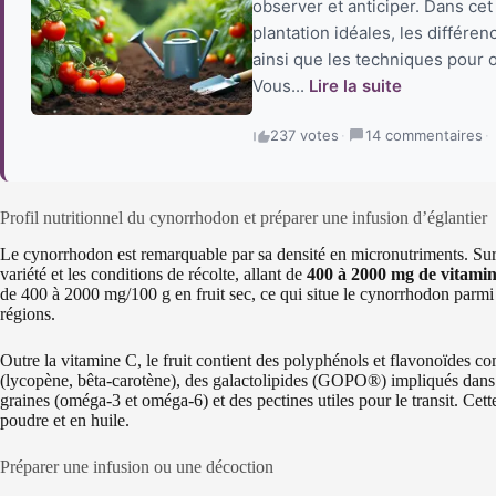
observer et anticiper. Dans cet
plantation idéales, les différe
ainsi que les techniques pour o
Vous...
Lire la suite
237 votes
·
14 commentaires
·
Profil nutritionnel du cynorrhodon et préparer une infusion d’églantier
Le cynorrhodon est remarquable par sa densité en micronutriments. Sur 1
variété et les conditions de récolte, allant de
400 à 2000 mg de vitami
de 400 à 2000 mg/100 g en fruit sec, ce qui situe le cynorrhodon parmi
régions.
Outre la vitamine C, le fruit contient des polyphénols et flavonoïdes co
(lycopène, bêta-carotène), des galactolipides (GOPO®) impliqués dans l
graines (oméga-3 et oméga-6) et des pectines utiles pour le transit. Cet
poudre et en huile.
Préparer une infusion ou une décoction