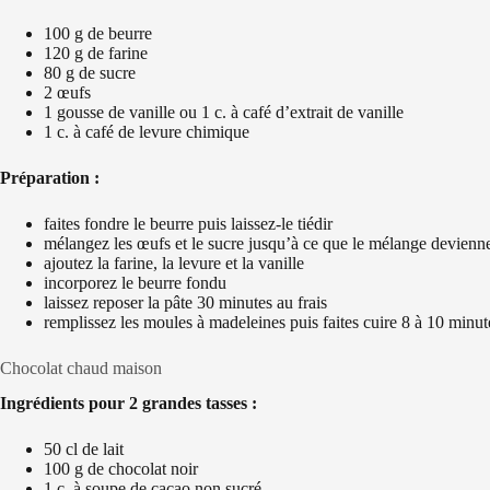
100 g de beurre
120 g de farine
80 g de sucre
2 œufs
1 gousse de vanille ou 1 c. à café d’extrait de vanille
1 c. à café de levure chimique
Préparation :
faites fondre le beurre puis laissez-le tiédir
mélangez les œufs et le sucre jusqu’à ce que le mélange devienne
ajoutez la farine, la levure et la vanille
incorporez le beurre fondu
laissez reposer la pâte 30 minutes au frais
remplissez les moules à madeleines puis faites cuire 8 à 10 minu
Chocolat chaud maison
Ingrédients pour 2 grandes tasses :
50 cl de lait
100 g de chocolat noir
1 c. à soupe de cacao non sucré