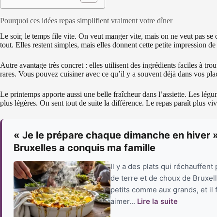
Pourquoi ces idées repas simplifient vraiment votre dîner
Le soir, le temps file vite. On veut manger vite, mais on ne veut pas se c
tout. Elles restent simples, mais elles donnent cette petite impression d
Autre avantage très concret : elles utilisent des ingrédients faciles à tr
rares. Vous pouvez cuisiner avec ce qu’il y a souvent déjà dans vos pla
Le printemps apporte aussi une belle fraîcheur dans l’assiette. Les légu
plus légères. On sent tout de suite la différence. Le repas paraît plus vi
« Je le prépare chaque dimanche en hiver 
Bruxelles a conquis ma famille
Il y a des plats qui réchauffen
de terre et de choux de Bruxelle
petits comme aux grands, et il 
aimer...
Lire la suite