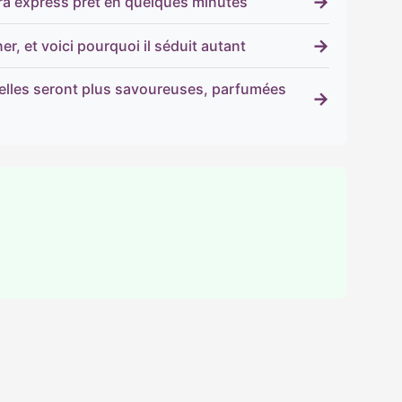
→
tra express prêt en quelques minutes
→
r, et voici pourquoi il séduit autant
 elles seront plus savoureuses, parfumées
→