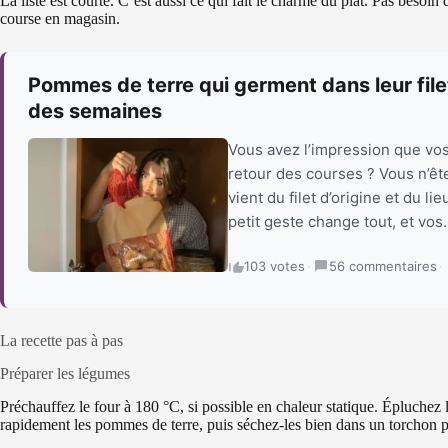
La liste est courte. C’est aussi ce qui fait le charme du plat. Pas beso
course en magasin.
Pommes de terre qui germent dans leur file
des semaines
Vous avez l’impression que vo
retour des courses ? Vous n’ête
vient du filet d’origine et du l
petit geste change tout, et vos.
103 votes
·
56 commentaires
·
La recette pas à pas
Préparer les légumes
Préchauffez le four à 180 °C, si possible en chaleur statique. Épluchez 
rapidement les pommes de terre, puis séchez-les bien dans un torchon p