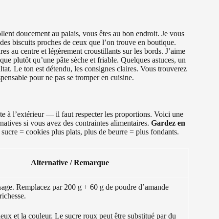
llent doucement au palais, vous êtes au bon endroit. Je vous
 des biscuits proches de ceux que l’on trouve en boutique.
es au centre et légèrement croustillants sur les bords. J’aime
tique plutôt qu’une pâte sèche et friable. Quelques astuces, un
ultat. Le ton est détendu, les consignes claires. Vous trouverez
dispensable pour ne pas se tromper en cuisine.
e à l’extérieur — il faut respecter les proportions. Voici une
ernatives si vous avez des contraintes alimentaires.
Gardez en
sucre = cookies plus plats, plus de beurre = plus fondants.
Alternative / Remarque
usage. Remplacez par 200 g + 60 g de poudre d’amande
richesse.
eux et la couleur. Le sucre roux peut être substitué par du