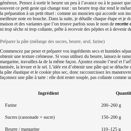
généreux. Pensez à sortir le beurre un peu à l’avance ou à le passer qu
souvent ce petit geste qui change tout : un beurre trop dur rend le méla
la préparation à un petit rituel : comme un musicien qui accorde son ins
meilleure note en bouche. Dans la suite, je détaille chaque étape et je d
maison et des variantes que l’on trouve parfois sous le nom de
recette 
ni trop sèche ni trop collante, prête à recevoir des pépites et à devenir 
Préparer la pâte (mélange des sucres, beurre, œuf, farine)
Commencez par peser et préparer vos ingrédients secs et humides séparé
obtenir une texture crémeuse. Si vous utilisez du beurre, laissez-le ramo
margarine, travaillez-la de la même façon. Ajoutez ensuite l’œuf et l’ar
tamisée, la levure et le sel. L’idée est d’obtenir une pâte qui se détache
la pâte élastique et le cookie plus sec, donc raccourcissez les manœuvres
façonnez une pâte à tarte : elle doit rester souple, pas collante comme u
Ingrédient
Quantit
Farine
200–260 g
Sucres (cassonade + sucre)
150–200 g
Beurre / margarine
110–125 g