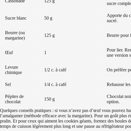
Cassonade
125 g
sucre comple
Apporte du cr
Sucre blanc
50 g
sucré.
Beurre (ou
125 g
Beurre pour 
margarine)
Pour lier. Re
Œuf
1
une version 
Levure
1/2 c. à café
On préfère pe
chimique
Sel
1/4 c. à café
Rehausse les
Pépites de
Chocolat noir
150 g
chocolat
option.
Quelques conseils pratiques : si vous n’avez pas d’œuf vous pouvez hu
l’amalgamer (méthode efficace avec la margarine). Pour un goût plus ri
pralin. Et pour ceux qui aiment les cookies géants, formez des boule
temps de cuisson légèrement plus long et une pause au réfrigérateur po