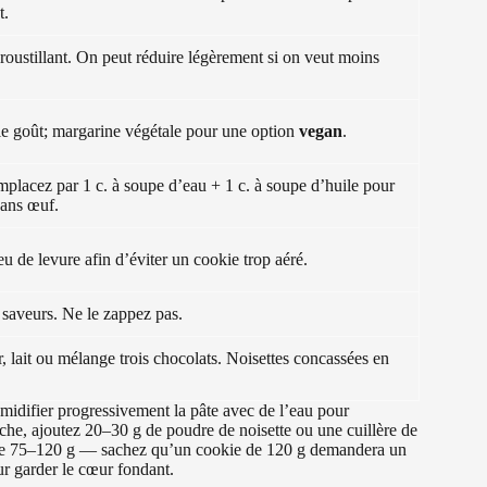
t.
oustillant. On peut réduire légèrement si on veut moins
le goût; margarine végétale pour une option
vegan
.
mplacez par 1 c. à soupe d’eau + 1 c. à soupe d’huile pour
sans œuf.
u de levure afin d’éviter un cookie trop aéré.
 saveurs. Ne le zappez pas.
, lait ou mélange trois chocolats. Noisettes concassées en
midifier progressivement la pâte avec de l’eau pour
che, ajoutez 20–30 g de poudre de noisette ou une cuillère de
s de 75–120 g — sachez qu’un cookie de 120 g demandera un
ur garder le cœur fondant.