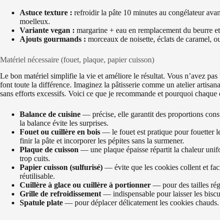
Astuce texture :
refroidir la pâte 10 minutes au congélateur avant
moelleux.
Variante vegan :
margarine + eau en remplacement du beurre et
Ajouts gourmands :
morceaux de noisette, éclats de caramel, ou
Matériel nécessaire (fouet, plaque, papier cuisson)
Le bon matériel simplifie la vie et améliore le résultat. Vous n’avez p
font toute la différence. Imaginez la pâtisserie comme un atelier artisana
sans efforts excessifs. Voici ce que je recommande et pourquoi chaque
Balance de cuisine
— précise, elle garantit des proportions cons
la balance évite les surprises.
Fouet ou cuillère en bois
— le fouet est pratique pour fouetter le
finir la pâte et incorporer les pépites sans la surmener.
Plaque de cuisson
— une plaque épaisse répartit la chaleur uni
trop cuits.
Papier cuisson (sulfurisé)
— évite que les cookies collent et faci
réutilisable.
Cuillère à glace ou cuillère à portionner
— pour des tailles rég
Grille de refroidissement
— indispensable pour laisser les biscui
Spatule plate
— pour déplacer délicatement les cookies chauds.