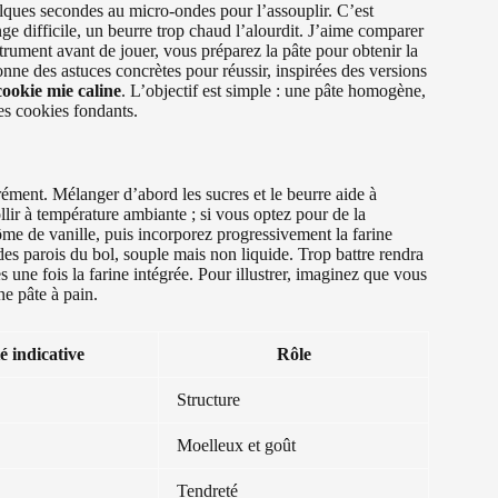
elques secondes au micro-ondes pour l’assouplir. C’est
nge difficile, un beurre trop chaud l’alourdit. J’aime comparer
trument avant de jouer, vous préparez la pâte pour obtenir la
onne des astuces concrètes pour réussir, inspirées des versions
cookie mie caline
. L’objectif est simple : une pâte homogène,
des cookies fondants.
ment. Mélanger d’abord les sucres et le beurre aide à
llir à température ambiante ; si vous optez pour de la
ôme de vanille, puis incorporez progressivement la farine
 des parois du bol, souple mais non liquide. Trop battre rendra
 une fois la farine intégrée. Pour illustrer, imaginez que vous
ne pâte à pain.
é indicative
Rôle
Structure
Moelleux et goût
Tendreté