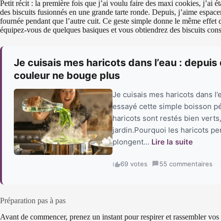
Petit récit : la première fois que j’ai voulu faire des maxi cookies, j’ai 
des biscuits fusionnés en une grande tarte ronde. Depuis, j’aime espacer
fournée pendant que l’autre cuit. Ce geste simple donne le même effet q
équipez-vous de quelques basiques et vous obtiendrez des biscuits consta
Je cuisais mes haricots dans l’eau : depuis 
couleur ne bouge plus
Je cuisais mes haricots dans l’e
essayé cette simple boisson péti
haricots sont restés bien verts
jardin.Pourquoi les haricots pe
plongent...
Lire la suite
69 votes
·
55 commentaires
·
Préparation pas à pas
Avant de commencer, prenez un instant pour respirer et rassembler vos i