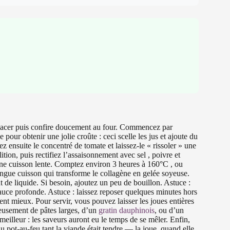
déglacer puis confire doucement au four. Commencez par
pour obtenir une jolie croûte : ceci scelle les jus et ajoute du
utez ensuite le concentré de tomate et laissez-le « rissoler » une
tion, puis rectifiez l’assaisonnement avec sel , poivre et
une cuisson lente. Comptez environ 3 heures à 160°C , ou
 longue cuisson qui transforme le collagène en gelée soyeuse.
 de liquide. Si besoin, ajoutez un peu de bouillon. Astuce :
auce profonde. Astuce : laissez reposer quelques minutes hors
nt mieux. Pour servir, vous pouvez laisser les joues entières
leusement de pâtes larges, d’un
gratin dauphinois
, ou d’un
 meilleur : les saveurs auront eu le temps de se mêler. Enfin,
du pot-au-feu tant la viande était tendre — la joue, quand elle