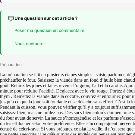
💬
Une question sur cet article ?
Poser ma question en commentaire
Nous contacter
Préparation
La préparation se fait en plusieurs étapes simples : saisir, parfumer, 
préchauffer le four. Saisissez la viande dans un fond d’huile bien chaude 
goût. Retirez les joues et faites revenir l’oignon, l’ail et la carotte. Ajo
minute pour réduire l’acidité. Déglacez avec le vin rouge. Portez à ébulli
thym . Remettez la viande dans la cocotte, couvrez et enfournez pour 
jusqu’à ce que la joue soit fondante et se détache sans effort. C’est la
Pendant la cuisson, vous pouvez vérifier qu’il y a toujours suffisamment
saisissez bien, mais ne brûlez pas. Des sucs bien colorés donnent une s
du four avant de servir. La sauce s’homogénéise et les parfums s’associe
ou les effilocher selon votre préférence. Elles s’accompagnent merveil
écrasé de céleri-rave. Si vous préparez ce plat la veille, il n’en sera que
une petite anecdote : j’ai déjà surpris des invités qui pensaient manger 