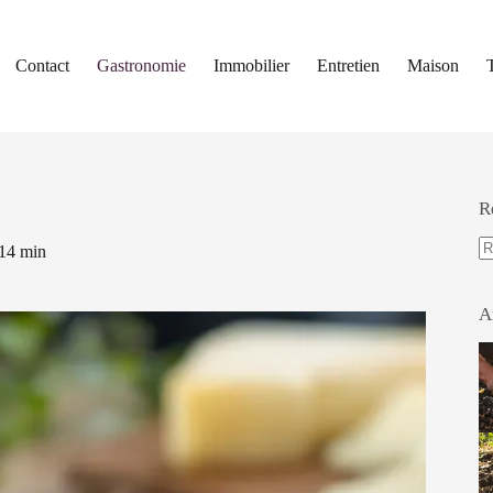
Contact
Gastronomie
Immobilier
Entretien
Maison
R
14 min
A
ré
A