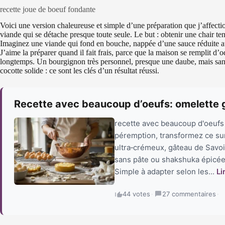
recette joue de boeuf fondante
Voici une version chaleureuse et simple d’une préparation que j’affect
viande qui se détache presque toute seule. Le but : obtenir une chair te
Imaginez une viande qui fond en bouche, nappée d’une sauce réduite a
J’aime la préparer quand il fait frais, parce que la maison se remplit d’
longtemps. Un bourgignon très personnel, presque une daube, mais sans
cocotte solide : ce sont les clés d’un résultat réussi.
Recette avec beaucoup d’oeufs: omelette 
recette avec beaucoup d'oeufs 
péremption, transformez ce surp
ultra‑crémeux, gâteau de Savoie
sans pâte ou shakshuka épicée 
Simple à adapter selon les...
Li
44 votes
·
27 commentaires
·