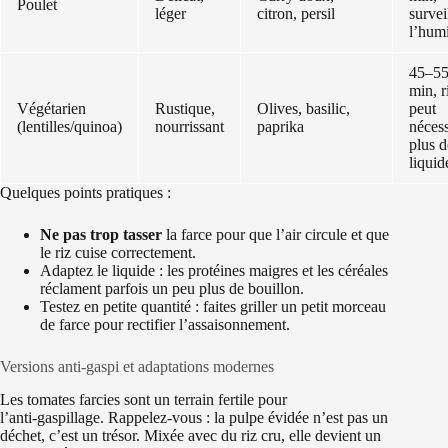
Poulet
léger
citron, persil
survei
l’humi
45–5
min, r
Végétarien
Rustique,
Olives, basilic,
peut
(lentilles/quinoa)
nourrissant
paprika
nécess
plus d
liquid
Quelques points pratiques :
Ne pas trop tasser
la farce pour que l’air circule et que
le riz cuise correctement.
Adaptez le liquide : les protéines maigres et les céréales
réclament parfois un peu plus de bouillon.
Testez en petite quantité : faites griller un petit morceau
de farce pour rectifier l’assaisonnement.
Versions anti‑gaspi et adaptations modernes
Les tomates farcies sont un terrain fertile pour
l’anti‑gaspillage. Rappelez-vous : la pulpe évidée n’est pas un
déchet, c’est un trésor. Mixée avec du riz cru, elle devient un