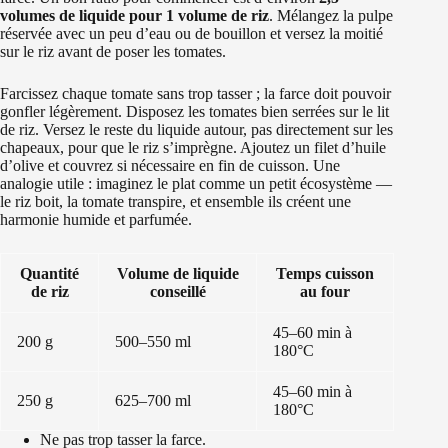
volumes de liquide pour 1 volume de riz
. Mélangez la pulpe
réservée avec un peu d’eau ou de bouillon et versez la moitié
sur le riz avant de poser les tomates.
Farcissez chaque tomate sans trop tasser ; la farce doit pouvoir
gonfler légèrement. Disposez les tomates bien serrées sur le lit
de riz. Versez le reste du liquide autour, pas directement sur les
chapeaux, pour que le riz s’imprègne. Ajoutez un filet d’huile
d’olive et couvrez si nécessaire en fin de cuisson. Une
analogie utile : imaginez le plat comme un petit écosystème —
le riz boit, la tomate transpire, et ensemble ils créent une
harmonie humide et parfumée.
Quantité
Volume de liquide
Temps cuisson
de riz
conseillé
au four
45–60 min à
200 g
500–550 ml
180°C
45–60 min à
250 g
625–700 ml
180°C
Ne pas trop tasser la farce.