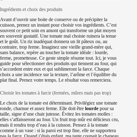
Ingrédients et choix des produits
Avant d’ouvrir une boite de conserve ou de précipiter la
cuisson, prenez un instant pour choisir vos ingrédients. C’est
souvent ce petit soin en amont qui transforme un plat moyen
en souvenir gustatif. Une tomate mal choisie ruinera la tenue
et le goût. Un riz inadéquat donnera un lit pâteux ou, au
contraire, trop ferme. Imaginez une vieille grand-mère qui,
sans balance, repère au toucher la tomate idéale : lourde,
ferme, prometteuse. Ce geste simple résume tout. Ici, je vous
guide pour sélectionner des produits qui tiennent au four, qui
s’accordent entre eux et qui sublimeront la farce. Chaque
choix a une incidence sur la texture, l’arôme et l’équilibre du
plat final. Prenez votre temps. Le résultat vous remerciera.
Choisir les tomates à farcir (fermées, mûres mais pas trop)
Le choix de la tomate est déterminant. Privilégiez une tomate
ronde, charnue et assez ferme. Elle doit être
lourde
pour sa
taille, signe d’une chair juteuse. Évitez les tomates molles :
elles s’affaisseront au four. Un fruit trop mûr est délicieux cru,
mais il rendra trop d’eau à la cuisson. Pensez à la tomate
comme à un vase : si la paroi est trop fine, elle ne supportera
pas la farce. Quand j’étais enfant, ma tante coupait le chapeau,