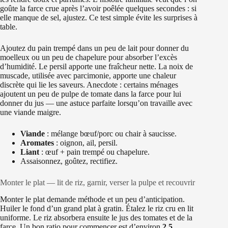
goûte la farce crue après l’avoir poêlée quelques secondes : si
elle manque de sel, ajustez. Ce test simple évite les surprises à
table.
Ajoutez du pain trempé dans un peu de lait pour donner du
moelleux ou un peu de chapelure pour absorber l’excès
d’humidité. Le persil apporte une fraîcheur nette. La noix de
muscade, utilisée avec parcimonie, apporte une chaleur
discrète qui lie les saveurs. Anecdote : certains ménages
ajoutent un peu de pulpe de tomate dans la farce pour lui
donner du jus — une astuce parfaite lorsqu’on travaille avec
une viande maigre.
Viande
: mélange bœuf/porc ou chair à saucisse.
Aromates
: oignon, ail, persil.
Liant
: œuf + pain trempé ou chapelure.
Assaisonnez, goûtez, rectifiez.
Monter le plat — lit de riz, garnir, verser la pulpe et recouvrir
Monter le plat demande méthode et un peu d’anticipation.
Huiler le fond d’un grand plat à gratin. Étalez le riz cru en lit
uniforme. Le riz absorbera ensuite le jus des tomates et de la
farce. Un bon ratio pour commencer est d’environ
2,5