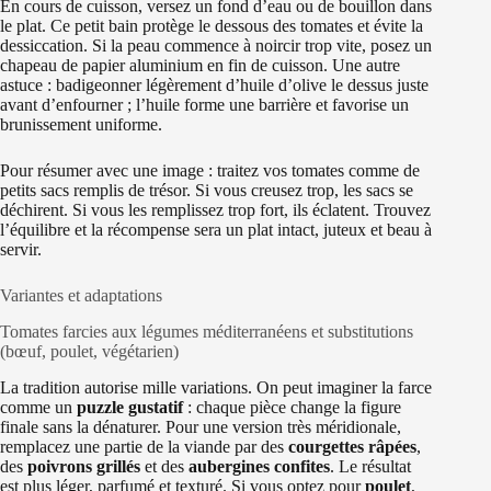
En cours de cuisson, versez un fond d’eau ou de bouillon dans
le plat. Ce petit bain protège le dessous des tomates et évite la
dessiccation. Si la peau commence à noircir trop vite, posez un
chapeau de papier aluminium en fin de cuisson. Une autre
astuce : badigeonner légèrement d’huile d’olive le dessus juste
avant d’enfourner ; l’huile forme une barrière et favorise un
brunissement uniforme.
Pour résumer avec une image : traitez vos tomates comme de
petits sacs remplis de trésor. Si vous creusez trop, les sacs se
déchirent. Si vous les remplissez trop fort, ils éclatent. Trouvez
l’équilibre et la récompense sera un plat intact, juteux et beau à
servir.
Variantes et adaptations
Tomates farcies aux légumes méditerranéens et substitutions
(bœuf, poulet, végétarien)
La tradition autorise mille variations. On peut imaginer la farce
comme un
puzzle gustatif
: chaque pièce change la figure
finale sans la dénaturer. Pour une version très méridionale,
remplacez une partie de la viande par des
courgettes râpées
,
des
poivrons grillés
et des
aubergines confites
. Le résultat
est plus léger, parfumé et texturé. Si vous optez pour
poulet
,