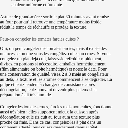
chaleur uniforme et fumante.
Astuce de grand‑mère : sortir le plat 30 minutes avant remise
au four pour qu’il retrouve une température moins froide
réduit le temps de réchauffe et protège la texture.
Peut‑on congeler les tomates farcies cuites ?
Oui, on peut congeler des tomates farcies, mais il existe des
nuances selon que vous les congéliez cuites ou crues. Si vous
congelez un plat déjà cuit, laissez‑le refroidir rapidement,
divisez en portions si nécessaire, emballez hermétiquement
(film alimentaire ou boîte hermétique) et notez la date. Pour
une conservation de qualité, visez
2 à 3 mois
au congélateur ;
au‑delà, la texture et les arômes commencent à se dégrader. La
pulpe et le riz tendent à changer de consistance après
décongélation, le riz pouvant devenir plus pâteux si la
préparation était très humide.
Congeler les tomates crues, farcies mais non cuites, fonctionne
aussi très bien : elles supportent mieux la cuisson après
décongélation et le riz cuit au four aura une texture plus
proche du frais. Dans ce cas, congelez-les à plat dans un
contenant adapté, puis cuisez directement depuis l’état