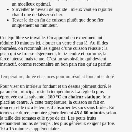
un moelleux optimal.
Surveiller le niveau de liquide : mieux vaut en rajouter
chaud que de laisser sécher.
Tester le riz en fin de cuisson plutôt que de se fier
uniquement au minuteur.
Cet équilibre se travaille. On apprend en expérimentant :
réduire 10 minutes ici, ajouter un verre d’eau là. Au fil des
fournées, on reconnaît les signes d’une cuisson réussie : la
peau qui se froisse légèrement, le riz tendre et parfumé, la
farce juteuse mais tenue. C’est un savoir-faire qui devient
instinctif, comme reconnaître un bon pain rien qu’au parfum.
Température, durée et astuces pour un résultat fondant et doré
Pour viser un intérieur fondant et un dessus joliment doré, le
paramètre principal reste la température. La règle la plus
éprouvée est la suivante :
180 °C en chaleur statique
, four
placé au centre. À cette température, la cuisson se fait en
douceur et le riz a le temps d’absorber les sucs sans brûler. En
termes de durée, comptez généralement
45 à 60 minutes
selon
la taille des tomates et le type de riz. Les petits fruits
demandent moins de temps ; les plus généreux exigent parfois
10 à 15 minutes supplémentaires.