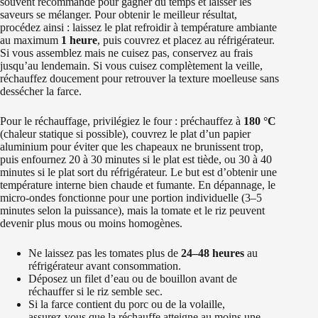
souvent recommandé pour gagner du temps et laisser les
saveurs se mélanger. Pour obtenir le meilleur résultat,
procédez ainsi : laissez le plat refroidir à température ambiante
au maximum
1 heure
, puis couvrez et placez au réfrigérateur.
Si vous assemblez mais ne cuisez pas, conservez au frais
jusqu’au lendemain. Si vous cuisez complètement la veille,
réchauffez doucement pour retrouver la texture moelleuse sans
dessécher la farce.
Pour le réchauffage, privilégiez le four : préchauffez à
180 °C
(chaleur statique si possible), couvrez le plat d’un papier
aluminium pour éviter que les chapeaux ne brunissent trop,
puis enfournez 20 à 30 minutes si le plat est tiède, ou 30 à 40
minutes si le plat sort du réfrigérateur. Le but est d’obtenir une
température interne bien chaude et fumante. En dépannage, le
micro‑ondes fonctionne pour une portion individuelle (3–5
minutes selon la puissance), mais la tomate et le riz peuvent
devenir plus mous ou moins homogènes.
Ne laissez pas les tomates plus de
24–48 heures
au
réfrigérateur avant consommation.
Déposez un filet d’eau ou de bouillon avant de
réchauffer si le riz semble sec.
Si la farce contient du porc ou de la volaille,
assurez‑vous que la réchauffe atteigne au moins une