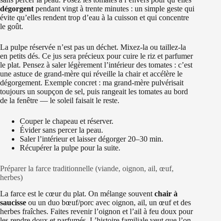
dégorgent
pendant vingt à trente minutes : un simple geste qui
évite qu’elles rendent trop d’eau à la cuisson et qui concentre
le goût.
La pulpe réservée n’est pas un déchet. Mixez-la ou taillez-la
en petits dés. Ce jus sera précieux pour cuire le riz et parfumer
le plat. Pensez à saler légèrement l’intérieur des tomates : c’est
une astuce de grand-mère qui réveille la chair et accélère le
dégorgement. Exemple concret : ma grand-mère pulvérisait
toujours un soupçon de sel, puis rangeait les tomates au bord
de la fenêtre — le soleil faisait le reste.
Couper le chapeau et réserver.
Évider sans percer la peau.
Saler l’intérieur et laisser dégorger 20–30 min.
Récupérer la pulpe pour la suite.
Préparer la farce traditionnelle (viande, oignon, ail, œuf,
herbes)
La farce est le cœur du plat. On mélange souvent
chair à
saucisse
ou un duo bœuf/porc avec oignon, ail, un œuf et des
herbes fraîches. Faites revenir l’oignon et l’ail à feu doux pour
les rendre doux et parfumés. L’histoire familiale veut que l’on