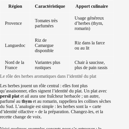
Région
Caractéristique
Apport culinaire
Usage généreux
Tomates très
Provence
d’herbes (thym,
parfumées
romarin)
Riz de
Riz dans la farce
Languedoc
Camargue
ou au lit
disponible
Nord de la
Variantes plus
Chair à saucisse,
France
rustiques
plus de pain rassis
Le rôle des herbes aromatiques dans l’identité du plat
Les herbes jouent un rôle central : elles font plus
qu’assaisonner, elles signent l’identité du plat. Un plat avec
persil plat
et ail aura une fraîcheur herbacée ; un autre,
parfumé au
thym
et au romarin, rappellera les collines sèches
du Sud. L’analogie est simple : les herbes sont la « carte
d’identité olfactive » de la préparation. Changez-les, et la
recette change de voix.
Voici quelques exemples concrets pour s’y retrouver : le