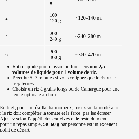
g
100–
2
~120–140 ml
120 g
200–
4
~240–280 ml
240 g
300–
6
~360–420 ml
360 g
Ratio liquide pour cuisson au four : environ
2,5
volumes de liquide pour 1 volume de riz
.
Précuire 5–7 minutes si vous craignez que le riz reste
trop ferme.
Choisir un riz à grains longs ou de Camargue pour une
tenue optimale au four.
En bref, pour un résultat harmonieux, misez sur la modération
: le riz doit compléter la tomate et la farce, pas les écraser.
Ajustez selon l’appétit des convives et le reste du menu —
pour un repas simple,
50–60 g
par personne est un excellent
point de départ.