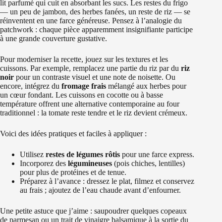
lit parfumé qui cuit en absorbant les sucs. Les restes du frigo
— un peu de jambon, des herbes fanées, un reste de riz — se
réinventent en une farce généreuse. Pensez à l’analogie du
patchwork : chaque pièce apparemment insignifiante participe
à une grande couverture gustative.
Pour moderniser la recette, jouez sur les textures et les
cuissons. Par exemple, remplacez une partie du riz par du
riz
noir
pour un contraste visuel et une note de noisette. Ou
encore, intégrez du
fromage frais
mélangé aux herbes pour
un cœur fondant. Les cuissons en cocotte ou à basse
température offrent une alternative contemporaine au four
traditionnel : la tomate reste tendre et le riz devient crémeux.
Voici des idées pratiques et faciles à appliquer :
Utilisez
restes de légumes rôtis
pour une farce express.
Incorporez des
légumineuses
(pois chiches, lentilles)
pour plus de protéines et de tenue.
Préparez à l’avance : dressez le plat, filmez et conservez
au frais ; ajoutez de l’eau chaude avant d’enfourner.
Une petite astuce que j’aime : saupoudrer quelques copeaux
de parmesan ou un trait de vinaigre balsamique à la sortie du