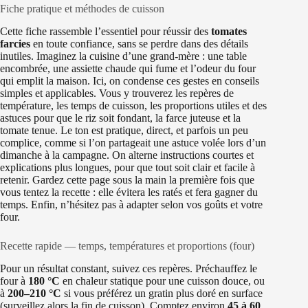
Fiche pratique et méthodes de cuisson
Cette fiche rassemble l’essentiel pour réussir des
tomates
farcies
en toute confiance, sans se perdre dans des détails
inutiles. Imaginez la cuisine d’une grand-mère : une table
encombrée, une assiette chaude qui fume et l’odeur du four
qui emplit la maison. Ici, on condense ces gestes en conseils
simples et applicables. Vous y trouverez les repères de
température, les temps de cuisson, les proportions utiles et des
astuces pour que le riz soit fondant, la farce juteuse et la
tomate tenue. Le ton est pratique, direct, et parfois un peu
complice, comme si l’on partageait une astuce volée lors d’un
dimanche à la campagne. On alterne instructions courtes et
explications plus longues, pour que tout soit clair et facile à
retenir. Gardez cette page sous la main la première fois que
vous tentez la recette : elle évitera les ratés et fera gagner du
temps. Enfin, n’hésitez pas à adapter selon vos goûts et votre
four.
Recette rapide — temps, températures et proportions (four)
Pour un résultat constant, suivez ces repères. Préchauffez le
four à
180 °C
en chaleur statique pour une cuisson douce, ou
à
200–210 °C
si vous préférez un gratin plus doré en surface
(surveillez alors la fin de cuisson). Comptez environ
45 à 60