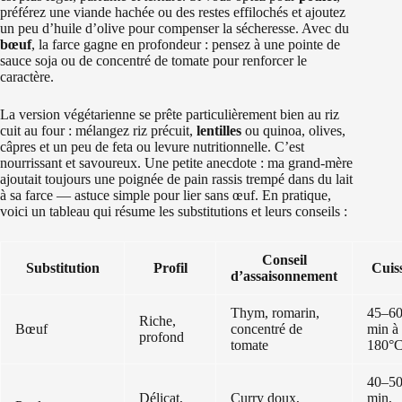
préférez une viande hachée ou des restes effilochés et ajoutez
un peu d’huile d’olive pour compenser la sécheresse. Avec du
bœuf
, la farce gagne en profondeur : pensez à une pointe de
sauce soja ou de concentré de tomate pour renforcer le
caractère.
La version végétarienne se prête particulièrement bien au riz
cuit au four : mélangez riz précuit,
lentilles
ou quinoa, olives,
câpres et un peu de feta ou levure nutritionnelle. C’est
nourrissant et savoureux. Une petite anecdote : ma grand-mère
ajoutait toujours une poignée de pain rassis trempé dans du lait
à sa farce — astuce simple pour lier sans œuf. En pratique,
voici un tableau qui résume les substitutions et leurs conseils :
Conseil
Substitution
Profil
Cuis
d’assaisonnement
Thym, romarin,
45–6
Riche,
Bœuf
concentré de
min à
profond
tomate
180°
40–5
Délicat,
Curry doux,
min,