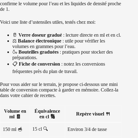
confirme le volume pour l’eau et les liquides de densité proche
de 1.
Voici une liste d’ustensiles utiles, testés chez moi:
🥛
Verre doseur gradué
: lecture directe en ml et en cl.
⚖️
Balance électronique
: utile pour vérifier les
volumes en grammes pour l’eau.
🍶
Bouteilles graduées
: pratiques pour stocker des
préparations.
📋
Fiche de conversion
: notez les conversions
fréquentes près du plan de travail.
Pour vous aider sur le terrain, je propose ci-dessous une mini
table de conversion compacte à garder en mémoire. Collez-la
dans votre cahier de recettes.
Volume en
Équivalence
Repère visuel 🍴
ml 🧾
en cl 🔢
15 cl 🔍
150 ml 🥣
Environ 3/4 de tasse