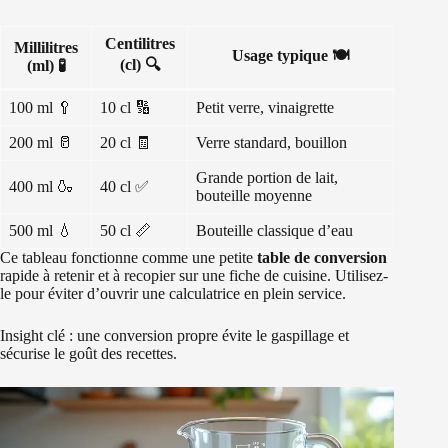
Centilitres
Millilitres
Usage typique 🍽️
(cl) 🔍
(ml) 🧪
100 ml 🥄
10 cl 🔢
Petit verre, vinaigrette
200 ml 🥛
20 cl 🧾
Verre standard, bouillon
Grande portion de lait,
400 ml 🍶
40 cl ✅
bouteille moyenne
500 ml 💧
50 cl 📏
Bouteille classique d’eau
Ce tableau fonctionne comme une petite
table de conversion
rapide à retenir et à recopier sur une fiche de cuisine. Utilisez-
le pour éviter d’ouvrir une calculatrice en plein service.
Insight clé : une conversion propre évite le gaspillage et
sécurise le goût des recettes.