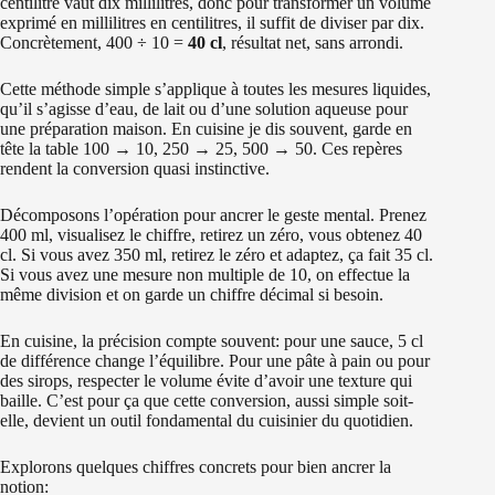
centilitre vaut dix millilitres, donc pour transformer un volume
exprimé en millilitres en centilitres, il suffit de diviser par dix.
Concrètement, 400 ÷ 10 =
40 cl
, résultat net, sans arrondi.
Cette méthode simple s’applique à toutes les mesures liquides,
qu’il s’agisse d’eau, de lait ou d’une solution aqueuse pour
une préparation maison. En cuisine je dis souvent, garde en
tête la table 100 → 10, 250 → 25, 500 → 50. Ces repères
rendent la conversion quasi instinctive.
Décomposons l’opération pour ancrer le geste mental. Prenez
400 ml, visualisez le chiffre, retirez un zéro, vous obtenez 40
cl. Si vous avez 350 ml, retirez le zéro et adaptez, ça fait 35 cl.
Si vous avez une mesure non multiple de 10, on effectue la
même division et on garde un chiffre décimal si besoin.
En cuisine, la précision compte souvent: pour une sauce, 5 cl
de différence change l’équilibre. Pour une pâte à pain ou pour
des sirops, respecter le volume évite d’avoir une texture qui
baille. C’est pour ça que cette conversion, aussi simple soit-
elle, devient un outil fondamental du cuisinier du quotidien.
Explorons quelques chiffres concrets pour bien ancrer la
notion: