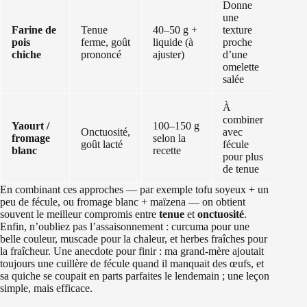
Donne
une
Farine de
Tenue
40–50 g +
texture
pois
ferme, goût
liquide (à
proche
chiche
prononcé
ajuster)
d’une
omelette
salée
À
combiner
Yaourt /
100–150 g
Onctuosité,
avec
fromage
selon la
goût lacté
fécule
blanc
recette
pour plus
de tenue
En combinant ces approches — par exemple tofu soyeux + un
peu de fécule, ou fromage blanc + maïzena — on obtient
souvent le meilleur compromis entre
tenue
et
onctuosité
.
Enfin, n’oubliez pas l’assaisonnement : curcuma pour une
belle couleur, muscade pour la chaleur, et herbes fraîches pour
la fraîcheur. Une anecdote pour finir : ma grand-mère ajoutait
toujours une cuillère de fécule quand il manquait des œufs, et
sa quiche se coupait en parts parfaites le lendemain ; une leçon
simple, mais efficace.