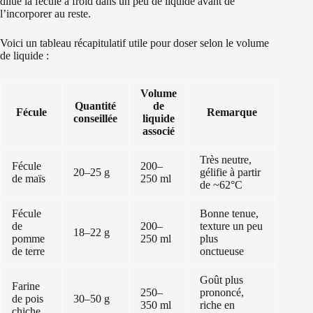
dilue la fécule à froid dans un peu de liquide avant de
l’incorporer au reste.
Voici un tableau récapitulatif utile pour doser selon le volume
de liquide :
Volume
Quantité
de
Fécule
Remarque
conseillée
liquide
associé
Très neutre,
Fécule
200–
20–25 g
gélifie à partir
de maïs
250 ml
de ~62°C
Fécule
Bonne tenue,
de
200–
texture un peu
18–22 g
pomme
250 ml
plus
de terre
onctueuse
Goût plus
Farine
250–
prononcé,
de pois
30–50 g
350 ml
riche en
chiche