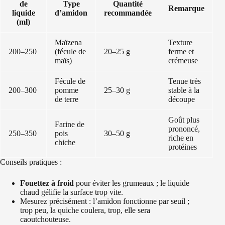
de
Type
Quantité
Remarque
liquide
d’amidon
recommandée
(ml)
Maïzena
Texture
200–250
(fécule de
20–25 g
ferme et
maïs)
crémeuse
Fécule de
Tenue très
200–300
pomme
25–30 g
stable à la
de terre
découpe
Goût plus
Farine de
prononcé,
250–350
pois
30–50 g
riche en
chiche
protéines
Conseils pratiques :
Fouettez à froid
pour éviter les grumeaux ; le liquide
chaud gélifie la surface trop vite.
Mesurez précisément : l’amidon fonctionne par seuil ;
trop peu, la quiche coulera, trop, elle sera
caoutchouteuse.