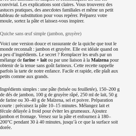
convivial. Les explications sont claires. Vous trouverez des
astuces pratiques, des anecdotes familiales et même un petit
tableau de substitution pour vous repérer. Préparez votre
moule, sortez la pâte et laissez-vous inspirer.
Quiche sans œuf simple (jambon, gruyère)
Voici une version douce et rassurante de la quiche que tout le
monde reconnaît : jambon et gruyère. Elle est idéale quand on
a peu d’ingrédients. Le secret ? Remplacer les œufs par un
mélange de
farine + lait
ou par une liaison à la
Maïzena
pour
obtenir de la tenue sans goût farineux. Cette recette rappelle
parfois la tarte de notre enfance. Facile et rapide, elle plaît aux
petits comme aux grands.
Ingrédients simples : une pâte (brisée ou feuilletée), 150–200 g
de dés de jambon, 100 g de gruyère râpé, 250 ml de lait, 50 g
de farine ou 30–40 g de Maïzena, sel et poivre. Préparation
courte : précuisez la pâte 10–15 minutes. Mélangez lait et
fécule délayée à froid pour éviter les grumeaux. Ajoutez
jambon et fromage. Versez sur la pâte et enfournez à 180–
200°C pendant 30 à 40 minutes, jusqu’à ce que la surface soit
dorée.