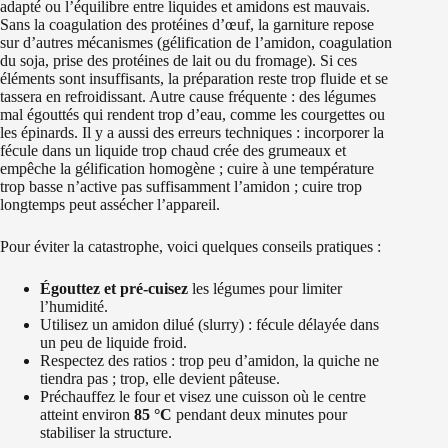
adapté ou l’équilibre entre liquides et amidons est mauvais.
Sans la coagulation des protéines d’œuf, la garniture repose
sur d’autres mécanismes (gélification de l’amidon, coagulation
du soja, prise des protéines de lait ou du fromage). Si ces
éléments sont insuffisants, la préparation reste trop fluide et se
tassera en refroidissant. Autre cause fréquente : des légumes
mal égouttés qui rendent trop d’eau, comme les courgettes ou
les épinards. Il y a aussi des erreurs techniques : incorporer la
fécule dans un liquide trop chaud crée des grumeaux et
empêche la gélification homogène ; cuire à une température
trop basse n’active pas suffisamment l’amidon ; cuire trop
longtemps peut assécher l’appareil.
Pour éviter la catastrophe, voici quelques conseils pratiques :
Égouttez et pré-cuisez
les légumes pour limiter
l’humidité.
Utilisez un amidon dilué (slurry) : fécule délayée dans
un peu de liquide froid.
Respectez des ratios : trop peu d’amidon, la quiche ne
tiendra pas ; trop, elle devient pâteuse.
Préchauffez le four et visez une cuisson où le centre
atteint environ
85 °C
pendant deux minutes pour
stabiliser la structure.