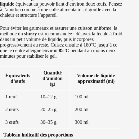
liquide
équivaut au pouvoir liant d’environ deux œufs. Pensez
à l’amidon comme à une colle alimentaire : il gonfle avec la
chaleur et structure l’appareil.
Pour éviter les grumeaux et assurer une cuisson uniforme, la
méthode du
slurry
est recommandée : délayez la fécule à froid
dans un petit volume de liquide, puis incorporez
progressivement au reste. Cuisez ensuite à 180°C jusqu’à ce
que le centre atteigne environ
85°C
pendant au moins deux
minutes pour stabiliser le gel.
Quantité
Équivalents
Volume de liquide
d’amidon
d’œufs
approximatif (ml)
(g)
1 œuf
10–12 g
100 ml
2 œufs
20–25 g
200 ml
3 œufs
30–35 g
300 ml
Tableau indicatif des proportions