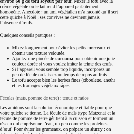
environ
60 g de tofu soyeux par œuf
. Mixer le tofu avec la
crème végétale ou le lait rend l’appareil parfaitement
homogène. Anecdote : un ami végétalien m’a raconté qu’il sert
cette quiche à Noël ; ses convives ne devinent jamais
l’absence d’œufs.
Quelques conseils pratiques :
Mixez longuement pour éviter les petits morceaux et
obtenir une texture veloutée.
Ajoutez une pincée de
curcuma
pour obtenir une jolie
couleur dorée si vous voulez imiter la teinte des œufs.
Si l’appareil vous semble trop liquide, incorporez un
peu de fécule ou laissez un temps de repos au frais.
Le tofu accepte bien les herbes fines (ciboulette, aneth)
et les fromages végétaux râpés.
Fécules (maïs, pomme de terre) : tenue et ratios
Les amidons sont la solution économique et fiable pour que
votre quiche se tienne. La fécule de maïs (type Maïzena) et la
fécule de pomme de terre gélifient à la cuisson et forment un
réseau qui emprisonne l’eau, un peu comme les protéines
d’œuf. Pour éviter les grumeaux, on prépare un
slurry
: on