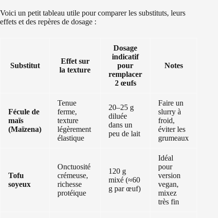
Voici un petit tableau utile pour comparer les substituts, leurs
effets et des repères de dosage :
Dosage
indicatif
Effet sur
Substitut
pour
Notes
la texture
remplacer
2 œufs
Tenue
Faire un
20–25 g
Fécule de
ferme,
slurry à
diluée
maïs
texture
froid,
dans un
(Maïzena)
légèrement
éviter les
peu de lait
élastique
grumeaux
Idéal
Onctuosité
pour
120 g
Tofu
crémeuse,
version
mixé (≈60
soyeux
richesse
vegan,
g par œuf)
protéique
mixez
très fin