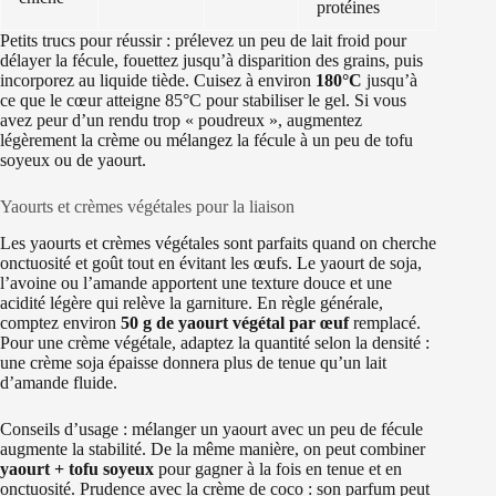
protéines
Petits trucs pour réussir : prélevez un peu de lait froid pour
délayer la fécule, fouettez jusqu’à disparition des grains, puis
incorporez au liquide tiède. Cuisez à environ
180°C
jusqu’à
ce que le cœur atteigne 85°C pour stabiliser le gel. Si vous
avez peur d’un rendu trop « poudreux », augmentez
légèrement la crème ou mélangez la fécule à un peu de tofu
soyeux ou de yaourt.
Yaourts et crèmes végétales pour la liaison
Les yaourts et crèmes végétales sont parfaits quand on cherche
onctuosité et goût tout en évitant les œufs. Le yaourt de soja,
l’avoine ou l’amande apportent une texture douce et une
acidité légère qui relève la garniture. En règle générale,
comptez environ
50 g de yaourt végétal par œuf
remplacé.
Pour une crème végétale, adaptez la quantité selon la densité :
une crème soja épaisse donnera plus de tenue qu’un lait
d’amande fluide.
Conseils d’usage : mélanger un yaourt avec un peu de fécule
augmente la stabilité. De la même manière, on peut combiner
yaourt + tofu soyeux
pour gagner à la fois en tenue et en
onctuosité. Prudence avec la crème de coco : son parfum peut