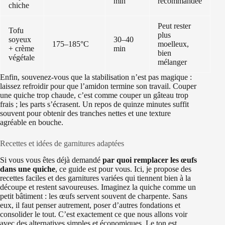
min
recommandée
chiche
Peut rester
Tofu
plus
soyeux
30–40
175–185°C
moelleux,
+ crème
min
bien
végétale
mélanger
Enfin, souvenez-vous que la stabilisation n’est pas magique :
laissez refroidir pour que l’amidon termine son travail. Couper
une quiche trop chaude, c’est comme couper un gâteau trop
frais ; les parts s’écrasent. Un repos de quinze minutes suffit
souvent pour obtenir des tranches nettes et une texture
agréable en bouche.
Recettes et idées de garnitures adaptées
Si vous vous êtes déjà demandé
par quoi remplacer les œufs
dans une quiche
, ce guide est pour vous. Ici, je propose des
recettes faciles et des garnitures variées qui tiennent bien à la
découpe et restent savoureuses. Imaginez la quiche comme un
petit bâtiment : les œufs servent souvent de charpente. Sans
eux, il faut penser autrement, poser d’autres fondations et
consolider le tout. C’est exactement ce que nous allons voir
avec des alternatives simples et économiques. Le ton est