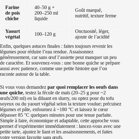
Farine
40–50 g +
Goût marqué,
de pois
200–250 ml
nutritif, texture ferme
chiche
liquide
Yaourt
Onctuosité, léger,
100–120 g
végétal
ajoute de l’acidité
Enfin, quelques astuces finales : faites toujours revenir les
légumes pour réduire l’eau rendue. Assaisonnez
généreusement, car sans œuf l’assiette peut manquer un peu
de caractère. Et souvenez-vous : une bonne quiche se prépare
aussi avec patience, comme une petite histoire que l’on
raconte autour de la table.
Si vous vous demandez
par quoi remplacer les oeufs dans
une quiche
, testez la fécule de maïs (20–25 g pour ~2
œufs/200 ml) en la diluant en slurry, ou optez pour du tofu
soyeux ou du yaourt végétal selon la texture voulue; précuisez
légumes et pâte, enfournez à ~180 °C et laissez le cœur
dépasser 85 °C quelques minutes pour une tenue parfaite.
Simple à faire, économique et adaptable, cette approche vous
permet d’expérimenter immédiatement : lancez-vous avec une
petite tarte, ajustez le liant et les assaisonnements, et faites
votre version favorite sans œufs.