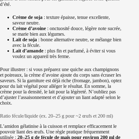
d’été.
Crème de soja
: texture épaisse, tenue excellente,
saveur neutre.
Crème d’avoine
: onctuosité douce, légère note sucrée,
se marie bien aux légumes.
Lait de soja
: bonne alternative neutre, se mélange bien
avec la fécule.
Lait d’amande
: plus fin et parfumé, à éviter si vous
voulez un appareil très ferme.
Pour illustrer : si vous préparez une quiche aux champignons
et poireaux, la crème d’avoine ajoute du corps sans écraser les
saveurs. Si la garniture est déjà riche (fromage, jambon), optez
pour du lait végétal pour alléger le résultat. En somme, la
crème pour la densité, le lait pour la légèreté. N’oubliez pas
d’ajuster l’assaisonnement et d’ajouter un liant adapté selon le
choix.
Ratio fécule/liquide (ex. 20–25 g pour ~2 œufs et 200 ml)
L’amidon gélatinise à la cuisson et remplace efficacement le
pouvoir liant des œufs. Une règle pratique fréquemment
utilisée :
20–25 g de fécule de maïs pour environ 200 ml de