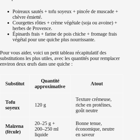
Poireaux sautés + tofu soyeux + pincée de muscade +
chèvre émietté.
Courgettes rôties + crème végétale (soja ou avoine) +
herbes de Provence.
Épinards frais + farine de pois chiche + fromage frais
végétal pour une quiche plus nourrissante.
Pour vous aider, voici un petit tableau récapitulatif des
substitutions les plus utiles, avec les quantités pour remplacer
environ deux œufs dans une quiche :
Quantité
Substitut
Atout
approximative
Texture crémeuse,
Tofu
120 g
riche en protéines,
soyeux
goût neutre
20–25 g +
Bonne tenue,
Maïzena
200–250 ml
économique, neutre
(fécule)
liquide
en saveur