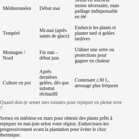
moins nécessaire, mais
Méditerranéen
Début mai
paillage indispensable
en été
Endurcir les plants et
Mi-mai (après
Tempéré
planter tard si gelées
saints de glace)
tardives
Utiliser une serre ou
Montagne /
Fin mai –
protections pour
Nord
début juin
gagner en chaleur
Après
dernières
Contenant ≥30 L,
Culture en pot
gelées, dès que
arrosage plus fréquent
substrat
réchauffé
Quand dois-je semer mes tomates pour repiquer en pleine terre
?
Semez en intérieur en mars pour obtenir des plants prêts à
repiquer en mai-juin selon votre région. Endurcissez-les
progressivement avant la plantation pour éviter le choc
thermique.