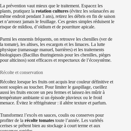
La prévention vaut mieux que le traitement. Espacez les
plants, pratiquez la
rotation cultures
(évitez les solanacées au
même endroit pendant 3 ans), retirez les débris en fin de saison
et n’arrosez jamais le feuillage. Ces gestes simples réduisent le
risque de mildiou, d’oïdium et de pourriture apicale.
Parmi les ennemis fréquents, on retrouve les chenilles (ver de
la tomate), les altises, les escargots et les limaces. La lutte
physique (ramassage manuel, barrières) et les traitements
biologiques (Bacillus thuringiensis pour les chenilles, pièges
pour alticinos) sont efficaces et respectueux de l’écosystème.
Récolte et conservation
Récoltez lorsque les fruits ont acquis leur couleur définitive et
sont souples au toucher. Pour limiter le gaspillage, cueillez
aussi les fruits encore un peu fermes et laissez-les mûrir à
température ambiante si un épisode pluvieux ou le froid
menace. Évitez le réfrigérateur : il altère texture et parfum.
Transformez l’excès en sauces, coulis ou conserves pour
profiter de la
récolte tomates
toute l’année. Les variétés
cerises se prêtent bien au stockage à court terme et aux
conserves rapides.