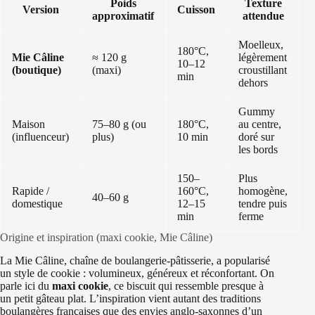
Poids
Texture
Version
Cuisson
approximatif
attendue
Moelleux,
180°C,
Mie Câline
≈ 120 g
légèrement
10–12
(boutique)
(maxi)
croustillant
min
dehors
Gummy
Maison
75–80 g (ou
180°C,
au centre,
(influenceur)
plus)
10 min
doré sur
les bords
150–
Plus
Rapide /
160°C,
homogène,
40–60 g
domestique
12–15
tendre puis
min
ferme
Origine et inspiration (maxi cookie, Mie Câline)
La Mie Câline, chaîne de boulangerie-pâtisserie, a popularisé
un style de cookie : volumineux, généreux et réconfortant. On
parle ici du
maxi cookie
, ce biscuit qui ressemble presque à
un petit gâteau plat. L’inspiration vient autant des traditions
boulangères françaises que des envies anglo-saxonnes d’un