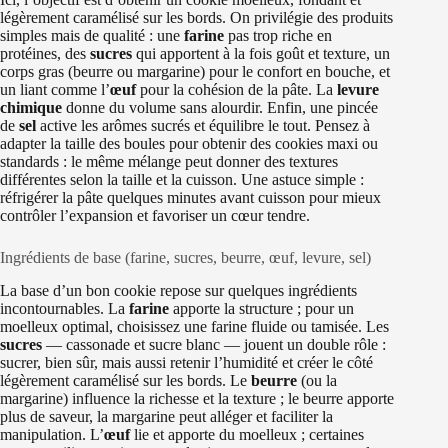
légèrement caramélisé sur les bords. On privilégie des produits
simples mais de qualité : une
farine
pas trop riche en
protéines, des
sucres
qui apportent à la fois goût et texture, un
corps gras (beurre ou margarine) pour le confort en bouche, et
un liant comme l’
œuf
pour la cohésion de la pâte. La
levure
chimique
donne du volume sans alourdir. Enfin, une pincée
de
sel
active les arômes sucrés et équilibre le tout. Pensez à
adapter la taille des boules pour obtenir des cookies maxi ou
standards : le même mélange peut donner des textures
différentes selon la taille et la cuisson. Une astuce simple :
réfrigérer la pâte quelques minutes avant cuisson pour mieux
contrôler l’expansion et favoriser un cœur tendre.
Ingrédients de base (farine, sucres, beurre, œuf, levure, sel)
La base d’un bon cookie repose sur quelques ingrédients
incontournables. La
farine
apporte la structure ; pour un
moelleux optimal, choisissez une farine fluide ou tamisée. Les
sucres
— cassonade et sucre blanc — jouent un double rôle :
sucrer, bien sûr, mais aussi retenir l’humidité et créer le côté
légèrement caramélisé sur les bords. Le
beurre
(ou la
margarine) influence la richesse et la texture ; le beurre apporte
plus de saveur, la margarine peut alléger et faciliter la
manipulation. L’
œuf
lie et apporte du moelleux ; certaines