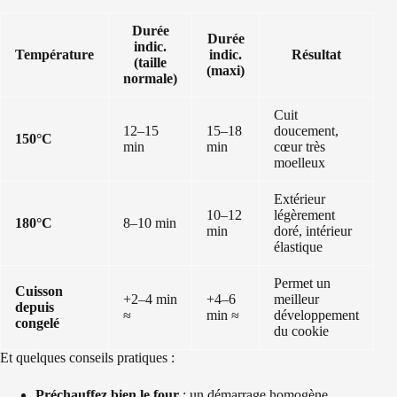
Durée
Durée
indic.
Température
indic.
Résultat
(taille
(maxi)
normale)
Cuit
12–15
15–18
doucement,
150°C
min
min
cœur très
moelleux
Extérieur
10–12
légèrement
180°C
8–10 min
min
doré, intérieur
élastique
Permet un
Cuisson
+2–4 min
+4–6
meilleur
depuis
≈
min ≈
développement
congelé
du cookie
Et quelques conseils pratiques :
Préchauffez bien le four
: un démarrage homogène