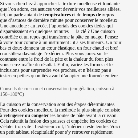
Si vous cherchez à approcher la texture moelleuse et fondante
que l’on adore, ces astuces vont devenir vos meilleures alliées.
Ici, on parle autant de
températures
et de
temps de repos
que d’astuces de dernière minute pour conserver le moelleux.
Une anecdote : au lycée, j’apportais des cookies tièdes qui
disparaissaient en quelques minutes — la clé ? Une cuisson
contrôlée et un repos qui transforme la pâte en nuage. Pensez
à votre four comme à un instrument : il a ses humeurs. Un four
bas et doux donnera un cœur élastique, un four chaud et bref
croustillera davantage l’extérieur. Plus vous jouez sur le
contraste entre le froid de la pâte et la chaleur du four, plus
vous serez maître du résultat. Enfin, variez les formes et les
inclusions pour surprendre vos proches, et n’hésitez pas à
tester en petites quantités avant d’adapter une fournée entière.
Conseils de cuisson et conservation (congélation, cuisson à
150–180°C)
La cuisson et la conservation sont des étapes déterminantes.
Pour des cookies moelleux, la méthode la plus simple consiste
à
réfrigérer ou congeler
les boules de pâte avant la cuisson.
Cela ralentit la fusion des graisses et empêche les cookies de
s’étaler trop vite : l’extérieur cuit, l’intérieur reste tendre. Voici
un petit tableau récapitulatif pour s’y retrouver rapidement.