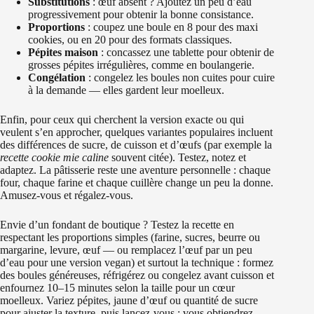
Substitutions
: œuf absent ? Ajoutez un peu d’eau
progressivement pour obtenir la bonne consistance.
Proportions
: coupez une boule en 8 pour des maxi
cookies, ou en 20 pour des formats classiques.
Pépites maison
: concassez une tablette pour obtenir de
grosses pépites irrégulières, comme en boulangerie.
Congélation
: congelez les boules non cuites pour cuire
à la demande — elles gardent leur moelleux.
Enfin, pour ceux qui cherchent la version exacte ou qui
veulent s’en approcher, quelques variantes populaires incluent
des différences de sucre, de cuisson et d’œufs (par exemple la
recette cookie mie caline
souvent citée). Testez, notez et
adaptez. La pâtisserie reste une aventure personnelle : chaque
four, chaque farine et chaque cuillère change un peu la donne.
Amusez-vous et régalez-vous.
Envie d’un fondant de boutique ? Testez la recette en
respectant les proportions simples (farine, sucres, beurre ou
margarine, levure, œuf — ou remplacez l’œuf par un peu
d’eau pour une version vegan) et surtout la technique : formez
des boules généreuses, réfrigérez ou congelez avant cuisson et
enfournez 10–15 minutes selon la taille pour un cœur
moelleux. Variez pépites, jaune d’œuf ou quantité de sucre
pour ajuster la texture, puis lancez-vous : vous obtiendrez