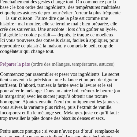
l’enchaînement des gestes change tout. On commence par la
base : le bon ordre des ingrédients, des températures maîtrisées
et quelques astuces de pro pour éviter l’erreur la plus fréquente
— la sur-cuisson. J’aime dire que la pâte est comme une
histoire : mal montée, elle se termine mal ; bien préparée, elle
crée des souvenirs. Une anecdote : lors d’un goûter au lycée,
j’ai goûté le cookie parfait — depuis, je traque ce moelleux.
Ici vous trouverez des conseils clairs, faciles à appliquer, pour
reproduire ce plaisir à la maison, y compris le petit coup de
congélateur qui change tout.
Préparer la pâte
(ordre des mélanges, températures, astuces)
Commencez par rassembler et peser vos ingrédients. Le secret
tient souvent à la précision : une balance et un peu de rigueur
suffisent. D’abord, tamisez la farine avec la levure et le sel
pour aérer le mélange. Dans un autre bol, crémez le beurre (ou
la margarine) avec les sucres jusqu’à obtenir une texture
homogène. Ajoutez ensuite l’œuf (ou uniquement les jaunes si
vous suivez la variante plus riche), puis l’extrait de vanille.
Incorporez enfin le mélange sec. Mélangez juste ce qu’il faut :
trop travailler la pâte donne des biscuits denses et secs.
Petite astuce pratique : si vous n’avez pas d’œuf, remplacez-le
par un peu d’eau comme indiqué dans certaines techniques —