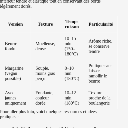
intérieur tendre et élastique tout en conservant des bords
légèrement dorés.
Temps
Version
Texture
Particularité
cuisson
10–15
Arôme riche,
Beurre
Moelleuse,
min
se conserve
fondu
dense
(150–
tendre
180°C)
Pratique sans
Margarine
Souple,
8–10
laisser
(vegan
moins gras
min
ramollir le
possible)
perçu
(180°C)
beurre
Avec
Fondante,
10–12
Texture
jaunes
couleur
min
proche de la
uniquement
dorée
(180°C)
boulangerie
Pour aller plus loin, voici quelques ressources et idées
pratiques :