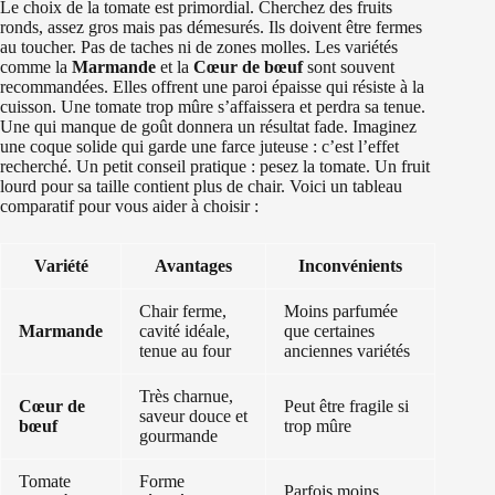
Le choix de la tomate est primordial. Cherchez des fruits
ronds, assez gros mais pas démesurés. Ils doivent être fermes
au toucher. Pas de taches ni de zones molles. Les variétés
comme la
Marmande
et la
Cœur de bœuf
sont souvent
recommandées. Elles offrent une paroi épaisse qui résiste à la
cuisson. Une tomate trop mûre s’affaissera et perdra sa tenue.
Une qui manque de goût donnera un résultat fade. Imaginez
une coque solide qui garde une farce juteuse : c’est l’effet
recherché. Un petit conseil pratique : pesez la tomate. Un fruit
lourd pour sa taille contient plus de chair. Voici un tableau
comparatif pour vous aider à choisir :
Variété
Avantages
Inconvénients
Chair ferme,
Moins parfumée
Marmande
cavité idéale,
que certaines
tenue au four
anciennes variétés
Très charnue,
Cœur de
Peut être fragile si
saveur douce et
bœuf
trop mûre
gourmande
Tomate
Forme
Parfois moins