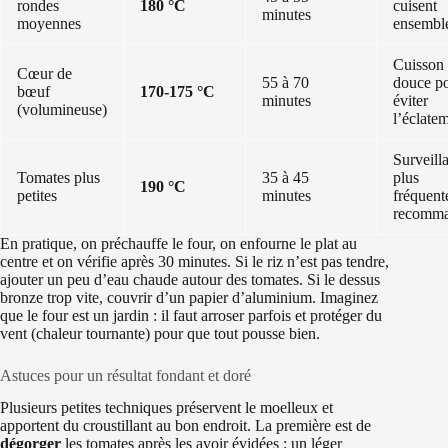
rondes
180 °C
cuisent
minutes
moyennes
ensembl
Cuisson
Cœur de
55 à 70
douce p
bœuf
170-175 °C
minutes
éviter
(volumineuse)
l’éclate
Surveill
Tomates plus
35 à 45
plus
190 °C
petites
minutes
fréquent
recomm
En pratique, on préchauffe le four, on enfourne le plat au
centre et on vérifie après 30 minutes. Si le riz n’est pas tendre,
ajouter un peu d’eau chaude autour des tomates. Si le dessus
bronze trop vite, couvrir d’un papier d’aluminium. Imaginez
que le four est un jardin : il faut arroser parfois et protéger du
vent (chaleur tournante) pour que tout pousse bien.
Astuces pour un résultat fondant et doré
Plusieurs petites techniques préservent le moelleux et
apportent du croustillant au bon endroit. La première est de
dégorger
les tomates après les avoir évidées : un léger