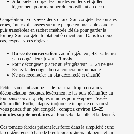
À la poêle : couper les tomates en deux et griller
légèrement pour redonner du croustillant au dessus.
Congélation : vous avez deux choix. Soit congeler les tomates
crues, farcies, disposées sur une plaque en une seule couche
puis transférées en sachet (méthode idéale pour garder la
forme). Soit congeler le plat entièrement cuit. Dans les deux
cas, respectez ces règles :
Durée de conservation
: au réfrigérateur, 48–72 heures
; au congélateur, jusqu’à
3 mois
.
Pour décongeler, placez au réfrigérateur 12–24 heures.
Évitez la décongélation à température ambiante.
Ne pas recongeler un plat décongelé et chauffé.
Petite astuce anti-soupe : si le riz paraît trop mou après
décongélation, égouttez légèrement le jus puis réchauffez au
four sans couvrir quelques minutes pour évaporer l’excès
d’humidité. Enfin, adaptez toujours le temps de cuisson si
vous partez d’un plat congelé : comptez environ
15–25
minutes supplémentaires
au four selon la taille et la densité.
Ces tomates farcies puisent leur force dans la simplicité : une
farce généreuse (chair de bœuf/porc, oignon, ail, persil et un