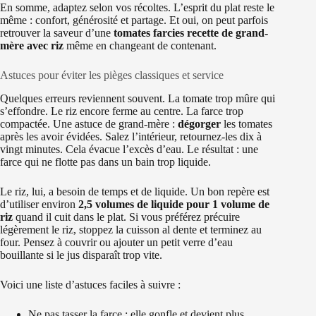
En somme, adaptez selon vos récoltes. L’esprit du plat reste le
même : confort, générosité et partage. Et oui, on peut parfois
retrouver la saveur d’une
tomates farcies recette de grand-
mère avec riz
même en changeant de contenant.
Astuces pour éviter les pièges classiques et service
Quelques erreurs reviennent souvent. La tomate trop mûre qui
s’effondre. Le riz encore ferme au centre. La farce trop
compactée. Une astuce de grand-mère :
dégorger
les tomates
après les avoir évidées. Salez l’intérieur, retournez-les dix à
vingt minutes. Cela évacue l’excès d’eau. Le résultat : une
farce qui ne flotte pas dans un bain trop liquide.
Le riz, lui, a besoin de temps et de liquide. Un bon repère est
d’utiliser environ
2,5 volumes de liquide pour 1 volume de
riz
quand il cuit dans le plat. Si vous préférez précuire
légèrement le riz, stoppez la cuisson al dente et terminez au
four. Pensez à couvrir ou ajouter un petit verre d’eau
bouillante si le jus disparaît trop vite.
Voici une liste d’astuces faciles à suivre :
Ne pas tasser la farce : elle gonfle et devient plus