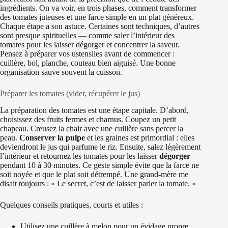
ingrédients. On va voir, en trois phases, comment transformer
des tomates juteuses et une farce simple en un plat généreux.
Chaque étape a son astuce. Certaines sont techniques, d’autres
sont presque spirituelles — comme saler l’intérieur des
tomates pour les laisser dégorger et concentrer la saveur.
Pensez à préparer vos ustensiles avant de commencer :
cuillère, bol, planche, couteau bien aiguisé. Une bonne
organisation sauve souvent la cuisson.
Préparer les tomates (vider, récupérer le jus)
La préparation des tomates est une étape capitale. D’abord,
choisissez des fruits fermes et charnus. Coupez un petit
chapeau. Creusez la chair avec une cuillère sans percer la
peau.
Conserver la pulpe
et les graines est primordial : elles
deviendront le jus qui parfume le riz. Ensuite, salez légèrement
l’intérieur et retournez les tomates pour les laisser
dégorger
pendant 10 à 30 minutes. Ce geste simple évite que la farce ne
soit noyée et que le plat soit détrempé. Une grand-mère me
disait toujours : « Le secret, c’est de laisser parler la tomate. »
Quelques conseils pratiques, courts et utiles :
Utilisez une cuillère à melon pour un évidage propre.