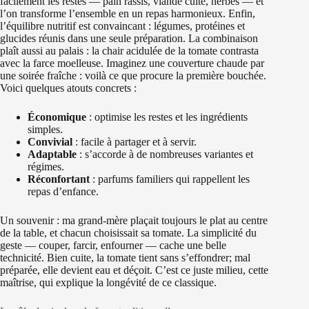
facilement les restes — pain rassis, viande cuite, herbes — et
l’on transforme l’ensemble en un repas harmonieux. Enfin,
l’équilibre nutritif est convaincant : légumes, protéines et
glucides réunis dans une seule préparation. La combinaison
plaît aussi au palais : la chair acidulée de la tomate contrasta
avec la farce moelleuse. Imaginez une couverture chaude par
une soirée fraîche : voilà ce que procure la première bouchée.
Voici quelques atouts concrets :
Économique
: optimise les restes et les ingrédients
simples.
Convivial
: facile à partager et à servir.
Adaptable
: s’accorde à de nombreuses variantes et
régimes.
Réconfortant
: parfums familiers qui rappellent les
repas d’enfance.
Un souvenir : ma grand-mère plaçait toujours le plat au centre
de la table, et chacun choisissait sa tomate. La simplicité du
geste — couper, farcir, enfourner — cache une belle
technicité. Bien cuite, la tomate tient sans s’effondrer; mal
préparée, elle devient eau et déçoit. C’est ce juste milieu, cette
maîtrise, qui explique la longévité de ce classique.