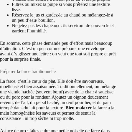
Filtrez ou mixez la pulpe si vous préférez une texture
lisse.
Réservez le jus et gardez-le au chaud ou mélangez-le à
un peu d’eau/ bouillon.
Ne jetez pas les chapeaux : ils serviront de couvercle et
gardent l’humidité.
En somme, cette phase demande peu d’effort mais beaucoup
d’attention. C’est un peu comme préparer une enveloppe
avant d’y glisser une lettre : on veut que tout soit propre et prêt
pour la surprise finale.
Préparer la farce traditionnelle
La farce, c’est le cœur du plat. Elle doit être savoureuse,
moelleuse et bien assaisonnée. Traditionnellement, on mélange
une viande hachée (souvent bœuf) avec de la chair à saucisse
ou du porc pour la rondeur. Ajoutez un oignon doucement
revenu, de l’ail, du persil haché, un œuf pour lier, et du pain
trempé dans du lait pour la texture.
Bien malaxer
la farce à la
main homogénéise les saveurs et permet de sentir la
consistance : ni trop sèche ni trop molle.
Astuce de pro : faites cuire une petite noisette de farce dans