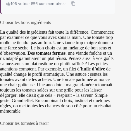
105 votes
·
6 commentaires
·
Choisir les bons ingrédients
La qualité des ingrédients fait toute la différence. Commencez
par examiner ce que vous avez sous la main. Une tomate trop
molle ne tiendra pas au four. Une viande trop maigre donnera
une farce sèche. Le bon choix est un mélange de bon sens et
d’observation.
Des tomates fermes
, une viande fraîche et un
riz adapté garantissent un plat réussi. Pensez aussi à vos goûts
: aimez-vous un plat rustique ou plutôt raffiné ? Les petites
attentions comptent. Par exemple, un filet d’
huile d’olive
de
qualité change le profil aromatique. Une astuce : sentez les
tomates avant de les acheter. Une tomate parfumée annonce
une chair goûteuse. Une anecdote : ma grand-mère retournait
toujours les tomates salées sur une grille pour les laisser
dégorger; elle disait que cela « respirait » la saveur. Simple
geste. Grand effet. En combinant choix, instinct et quelques
règles, on met toutes les chances de son côté pour un résultat
mémorable.
Choisir les tomates à farcir