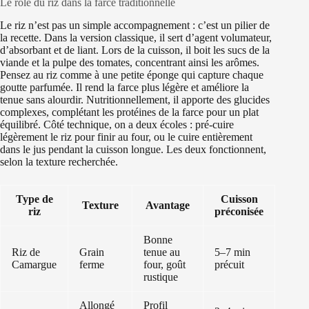
Le rôle du riz dans la farce traditionnelle
Le riz n’est pas un simple accompagnement : c’est un pilier de
la recette. Dans la version classique, il sert d’agent volumateur,
d’absorbant et de liant. Lors de la cuisson, il boit les sucs de la
viande et la pulpe des tomates, concentrant ainsi les arômes.
Pensez au riz comme à une petite éponge qui capture chaque
goutte parfumée. Il rend la farce plus légère et améliore la
tenue sans alourdir. Nutritionnellement, il apporte des glucides
complexes, complétant les protéines de la farce pour un plat
équilibré. Côté technique, on a deux écoles : pré-cuire
légèrement le riz pour finir au four, ou le cuire entièrement
dans le jus pendant la cuisson longue. Les deux fonctionnent,
selon la texture recherchée.
Type de
Cuisson
Texture
Avantage
riz
préconisée
Bonne
Riz de
Grain
tenue au
5–7 min
Camargue
ferme
four, goût
précuit
rustique
Allongé
Profil