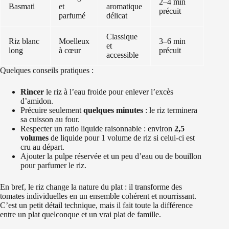
2–4 min
Basmati
et
aromatique
précuit
parfumé
délicat
Classique
Riz blanc
Moelleux
3–6 min
et
long
à cœur
précuit
accessible
Quelques conseils pratiques :
Rincer
le riz à l’eau froide pour enlever l’excès
d’amidon.
Précuire seulement
quelques minutes
: le riz terminera
sa cuisson au four.
Respecter un ratio liquide raisonnable : environ
2,5
volumes
de liquide pour 1 volume de riz si celui-ci est
cru au départ.
Ajouter la pulpe réservée et un peu d’eau ou de bouillon
pour parfumer le riz.
En bref, le riz change la nature du plat : il transforme des
tomates individuelles en un ensemble cohérent et nourrissant.
C’est un petit détail technique, mais il fait toute la différence
entre un plat quelconque et un vrai plat de famille.