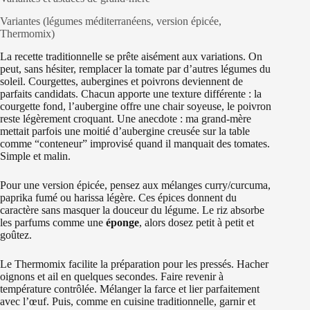
Variantes (légumes méditerranéens, version épicée,
Thermomix)
La recette traditionnelle se prête aisément aux variations. On
peut, sans hésiter, remplacer la tomate par d’autres légumes du
soleil. Courgettes, aubergines et poivrons deviennent de
parfaits candidats. Chacun apporte une texture différente : la
courgette fond, l’aubergine offre une chair soyeuse, le poivron
reste légèrement croquant. Une anecdote : ma grand-mère
mettait parfois une moitié d’aubergine creusée sur la table
comme “conteneur” improvisé quand il manquait des tomates.
Simple et malin.
Pour une version épicée, pensez aux mélanges curry/curcuma,
paprika fumé ou harissa légère. Ces épices donnent du
caractère sans masquer la douceur du légume. Le riz absorbe
les parfums comme une
éponge
, alors dosez petit à petit et
goûtez.
Le Thermomix facilite la préparation pour les pressés. Hacher
oignons et ail en quelques secondes. Faire revenir à
température contrôlée. Mélanger la farce et lier parfaitement
avec l’œuf. Puis, comme en cuisine traditionnelle, garnir et