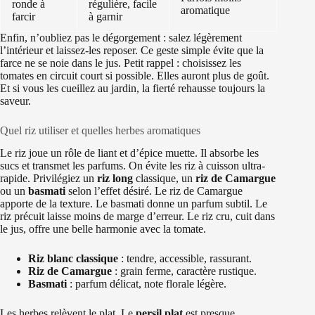
ronde à
régulière, facile
aromatique
farcir
à garnir
Enfin, n’oubliez pas le dégorgement : salez légèrement
l’intérieur et laissez-les reposer. Ce geste simple évite que la
farce ne se noie dans le jus. Petit rappel : choisissez les
tomates en circuit court si possible. Elles auront plus de goût.
Et si vous les cueillez au jardin, la fierté rehausse toujours la
saveur.
Quel riz utiliser et quelles herbes aromatiques
Le riz joue un rôle de liant et d’épice muette. Il absorbe les
sucs et transmet les parfums. On évite les riz à cuisson ultra-
rapide. Privilégiez un
riz long
classique, un
riz de Camargue
ou un
basmati
selon l’effet désiré. Le riz de Camargue
apporte de la texture. Le basmati donne un parfum subtil. Le
riz précuit laisse moins de marge d’erreur. Le riz cru, cuit dans
le jus, offre une belle harmonie avec la tomate.
Riz blanc classique
: tendre, accessible, rassurant.
Riz de Camargue
: grain ferme, caractère rustique.
Basmati
: parfum délicat, note florale légère.
Les herbes relèvent le plat. Le
persil plat
est presque