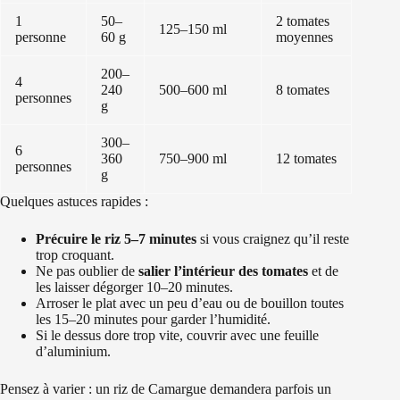
1
50–
2 tomates
125–150 ml
personne
60 g
moyennes
200–
4
240
500–600 ml
8 tomates
personnes
g
300–
6
360
750–900 ml
12 tomates
personnes
g
Quelques astuces rapides :
Précuire le riz 5–7 minutes
si vous craignez qu’il reste
trop croquant.
Ne pas oublier de
salier l’intérieur des tomates
et de
les laisser dégorger 10–20 minutes.
Arroser le plat avec un peu d’eau ou de bouillon toutes
les 15–20 minutes pour garder l’humidité.
Si le dessus dore trop vite, couvrir avec une feuille
d’aluminium.
Pensez à varier : un riz de Camargue demandera parfois un