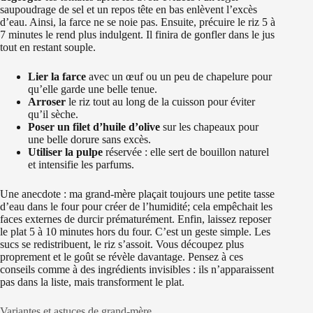
saupoudrage de sel et un repos tête en bas enlèvent l’excès
d’eau. Ainsi, la farce ne se noie pas. Ensuite, précuire le riz 5 à
7 minutes le rend plus indulgent. Il finira de gonfler dans le jus
tout en restant souple.
Lier la farce
avec un œuf ou un peu de chapelure pour
qu’elle garde une belle tenue.
Arroser
le riz tout au long de la cuisson pour éviter
qu’il sèche.
Poser un filet d’huile d’olive
sur les chapeaux pour
une belle dorure sans excès.
Utiliser la pulpe
réservée : elle sert de bouillon naturel
et intensifie les parfums.
Une anecdote : ma grand-mère plaçait toujours une petite tasse
d’eau dans le four pour créer de l’humidité; cela empêchait les
faces externes de durcir prématurément. Enfin, laissez reposer
le plat 5 à 10 minutes hors du four. C’est un geste simple. Les
sucs se redistribuent, le riz s’assoit. Vous découpez plus
proprement et le goût se révèle davantage. Pensez à ces
conseils comme à des ingrédients invisibles : ils n’apparaissent
pas dans la liste, mais transforment le plat.
Variantes et astuces de grand-mère