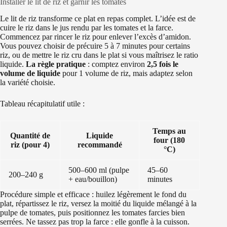
Installer le lit de riz et garnir les tomates
Le lit de riz transforme ce plat en repas complet. L’idée est de
cuire le riz dans le jus rendu par les tomates et la farce.
Commencez par rincer le riz pour enlever l’excès d’amidon.
Vous pouvez choisir de précuire 5 à 7 minutes pour certains
riz, ou de mettre le riz cru dans le plat si vous maîtrisez le ratio
liquide.
La règle pratique
: comptez environ
2,5 fois le
volume de liquide
pour 1 volume de riz, mais adaptez selon
la variété choisie.
Tableau récapitulatif utile :
Temps au
Quantité de
Liquide
four (180
riz (pour 4)
recommandé
°C)
500–600 ml (pulpe
45–60
200–240 g
+ eau/bouillon)
minutes
Procédure simple et efficace : huilez légèrement le fond du
plat, répartissez le riz, versez la moitié du liquide mélangé à la
pulpe de tomates, puis positionnez les tomates farcies bien
serrées. Ne tassez pas trop la farce : elle gonfle à la cuisson.