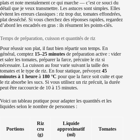
plats et note mentalement ce qui marche — c’est ce souci du
détail que je veux transmettre. Les astuces sont simples. Elles
évitent les erreurs classiques : riz trop dur, tomates effondrées,
plat desséché. Si vous cherchez des réponses rapides, regardez
d’abord les encadrés en gras : ils résument les points-clés.
Temps de préparation, cuisson et quantités de riz
Pour réussir son plat, il faut bien répartir son temps. En
général, comptez
15–25 minutes
de préparation active : vider
et saler les tomates, préparer la farce, précuire le riz si
nécessaire. La cuisson au four varie suivant la taille des
tomates et le type de riz. En four statique, prévoyez
45
minutes à 1 heure
à
180 °C
pour que la farce soit cuite et que
le riz absorbe les sucs. Si vous utilisez un riz précuit, la durée
peut être raccourcie de 10 à 15 minutes.
Voici un tableau pratique pour adapter les quantités et les
liquides selon le nombre de personnes :
Riz
Liquide
Portions
cru
approximatif
Tomates
(g)
(ml)