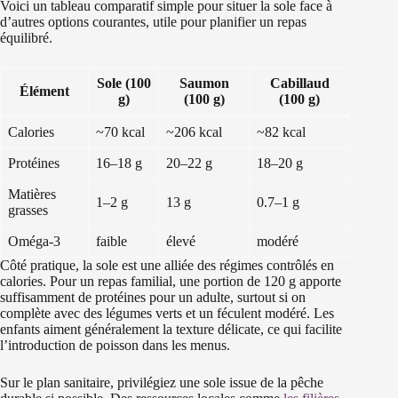
Voici un tableau comparatif simple pour situer la sole face à
d’autres options courantes, utile pour planifier un repas
équilibré.
Sole (100
Saumon
Cabillaud
Élément
g)
(100 g)
(100 g)
Calories
~70 kcal
~206 kcal
~82 kcal
Protéines
16–18 g
20–22 g
18–20 g
Matières
1–2 g
13 g
0.7–1 g
grasses
Oméga-3
faible
élevé
modéré
Côté pratique, la sole est une alliée des régimes contrôlés en
calories. Pour un repas familial, une portion de 120 g apporte
suffisamment de protéines pour un adulte, surtout si on
complète avec des légumes verts et un féculent modéré. Les
enfants aiment généralement la texture délicate, ce qui facilite
l’introduction de poisson dans les menus.
Sur le plan sanitaire, privilégiez une sole issue de la pêche