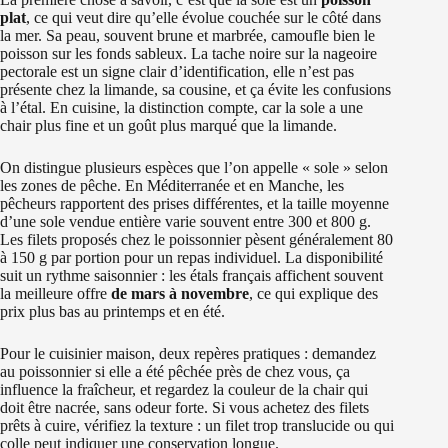
plat
, ce qui veut dire qu’elle évolue couchée sur le côté dans
la mer. Sa peau, souvent brune et marbrée, camoufle bien le
poisson sur les fonds sableux. La tache noire sur la nageoire
pectorale est un signe clair d’identification, elle n’est pas
présente chez la limande, sa cousine, et ça évite les confusions
à l’étal. En cuisine, la distinction compte, car la sole a une
chair plus fine et un goût plus marqué que la limande.
On distingue plusieurs espèces que l’on appelle « sole » selon
les zones de pêche. En Méditerranée et en Manche, les
pêcheurs rapportent des prises différentes, et la taille moyenne
d’une sole vendue entière varie souvent entre 300 et 800 g.
Les filets proposés chez le poissonnier pèsent généralement 80
à 150 g par portion pour un repas individuel. La disponibilité
suit un rythme saisonnier : les étals français affichent souvent
la meilleure offre
de mars à novembre
, ce qui explique des
prix plus bas au printemps et en été.
Pour le cuisinier maison, deux repères pratiques : demandez
au poissonnier si elle a été pêchée près de chez vous, ça
influence la fraîcheur, et regardez la couleur de la chair qui
doit être nacrée, sans odeur forte. Si vous achetez des filets
prêts à cuire, vérifiez la texture : un filet trop translucide ou qui
colle peut indiquer une conservation longue.