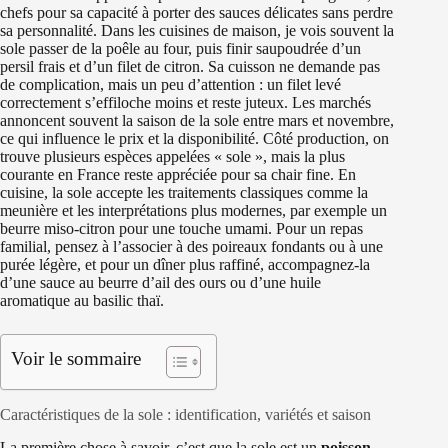
chefs pour sa capacité à porter des sauces délicates sans perdre
sa personnalité. Dans les cuisines de maison, je vois souvent la
sole passer de la poêle au four, puis finir saupoudrée d’un
persil frais et d’un filet de citron. Sa cuisson ne demande pas
de complication, mais un peu d’attention : un filet levé
correctement s’effiloche moins et reste juteux. Les marchés
annoncent souvent la saison de la sole entre mars et novembre,
ce qui influence le prix et la disponibilité. Côté production, on
trouve plusieurs espèces appelées « sole », mais la plus
courante en France reste appréciée pour sa chair fine. En
cuisine, la sole accepte les traitements classiques comme la
meunière et les interprétations plus modernes, par exemple un
beurre miso-citron pour une touche umami. Pour un repas
familial, pensez à l’associer à des poireaux fondants ou à une
purée légère, et pour un dîner plus raffiné, accompagnez-la
d’une sauce au beurre d’ail des ours ou d’une huile
aromatique au basilic thaï.
Voir le sommaire
Caractéristiques de la sole : identification, variétés et saison
La première chose à savoir, c’est que la sole est un
poisson