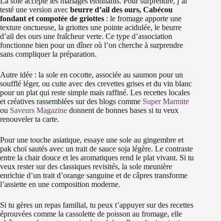
La sole accepte les mariages étonnants. Pour surprendre, j’ai
testé une version avec
beurre d’ail des ours, Cabécou
fondant et compotée de griottes
: le fromage apporte une
texture onctueuse, la griottes une pointe acidulée, le beurre
d’ail des ours une fraîcheur verte. Ce type d’association
fonctionne bien pour un dîner où l’on cherche à surprendre
sans compliquer la préparation.
Autre idée : la sole en cocotte, associée au saumon pour un
soufflé léger, ou cuite avec des crevettes grises et du vin blanc
pour un plat qui reste simple mais raffiné. Les recettes locales
et créatives rassemblées sur des blogs comme
Super Marmite
ou
Saveurs Magazine
donnent de bonnes bases si tu veux
renouveler ta carte.
Pour une touche asiatique, essaye une sole au gingembre et
pak choï sautés avec un trait de sauce soja légère. Le contraste
entre la chair douce et les aromatiques rend le plat vivant. Si tu
veux rester sur des classiques revisités, la sole meunière
enrichie d’un trait d’orange sanguine et de câpres transforme
l’assiette en une composition moderne.
Si tu gères un repas familial, tu peux t’appuyer sur des recettes
éprouvées comme la cassolette de poisson au fromage, elle